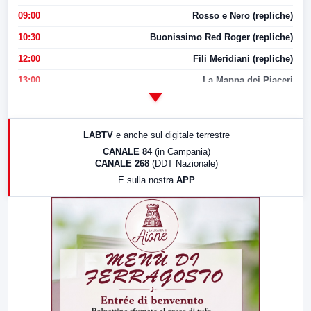
09:00
Rosso e Nero (repliche)
10:30
Buonissimo Red Roger (repliche)
12:00
Fili Meridiani (repliche)
13:00
La Mappa dei Piaceri
14:00
LabNews
17:00
LabNews (replica)
LABTV
e anche sul digitale terrestre
18:30
Di Faccia e di Profilo (repliche)
CANALE 84
(in Campania)
CANALE 268
(DDT Nazionale)
19:30
LabNews (Diretta)
E sulla nostra
APP
21:00
Free Sport
23:00
LabNews (replica)