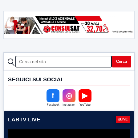
CERCA
Cerca
SEGUICI SUI SOCIAL
f
◎
▶
Facebook
Instagram
YouTube
LABTV LIVE
LIVE