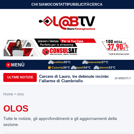
CHI SIAMO
CONTATTI
PUBBLICITÀ
CERCA
Avellino
35°C
Benevento
37°C
MENÙ
+
Caserta
36°C
Napoli
34°C
Salerno
33°C
Carcere di Lauro, tre detenute incinte:
ULTIME NOTIZIE
10 MINUTI FA
l’allarme di Ciambriello
Home
> olos
OLOS
Tutte le notizie, gli approfondimenti e gli aggiornamenti della
sezione.