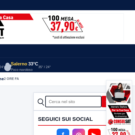
Salerno
33°C
 24°
35° / 24°
Poco nuvoloso
he
2 ORE FA
CERCA
Cerca
SEGUICI SUI SOCIAL
f
◎
▶