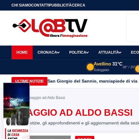
CHI SIAMO
CONTATTI
PUBBLICITÀ
CERCA
HOME
CRONACA
POLITICA
ATTUALITÀ
ECO
Avellino
31°C
38° / 20°
Soleggiato
San Giorgio del Sannio, marciapiede di via
ULTIME NOTIZIE
Home
> Omaggio ad Aldo Bassi
OMAGGIO AD ALDO BASSI
Tutte le notizie, gli approfondimenti e gli aggiornamenti della sez