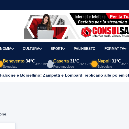
NOMIA
CULTURA
SPORT
PALINSESTO
FORMAT TV
Benevento
34°C
Caserta
31°C
Napoli
31°C
39° / 19°
36° / 22°
35° /
Soleggiato
Poco nuvoloso
Soleggiato
 Falcone e Borsellino: Zampetti e Lombardi replicano alle polemic
ione.