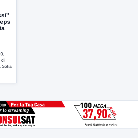
si”
teps
ta
00,
 di
 Sofia