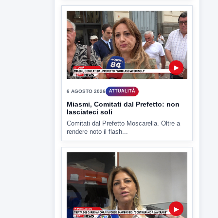
▶
6 AGOSTO 2026
ATTUALITÀ
Miasmi, Comitati dal Prefetto: non
lasciateci soli
Comitati dal Prefetto Moscarella. Oltre a
rendere noto il flash...
▶
6 AGOSTO 2026
ATTUALITÀ