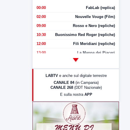
00:00
FabLab (replica)
02:00
Nouvelle Vouge (Film)
09:00
Rosso e Nero (repliche)
10:30
Buonissimo Red Roger (repliche)
12:00
Fili Meridiani (repliche)
13:00
La Mappa dei Piaceri
14:00
LabNews
17:00
LabNews (replica)
LABTV
e anche sul digitale terrestre
18:30
Di Faccia e di Profilo (repliche)
CANALE 84
(in Campania)
CANALE 268
(DDT Nazionale)
19:30
LabNews (Diretta)
E sulla nostra
APP
21:00
Free Sport
23:00
LabNews (replica)