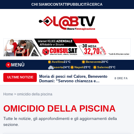
CHI SIAMO
CONTATTI
PUBBLICITÀ
CERCA
Avellino
21°C
Benevento
20°C
MENÙ
+
Caserta
24°C
Napoli
25°C
Salerno
25°C
Moria di pesci nel Calore, Benevento
ULTIME NOTIZIE
8 ORE FA
Domani: “Servono chiarezza e
approfondimenti sulla gestione
ambientale”
Home
> omicidio della piscina
OMICIDIO DELLA PISCINA
Tutte le notizie, gli approfondimenti e gli aggiornamenti della
sezione.