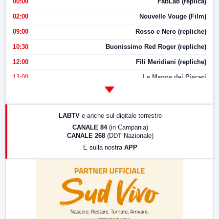
00:00
FabLab (replica)
02:00
Nouvelle Vouge (Film)
09:00
Rosso e Nero (repliche)
10:30
Buonissimo Red Roger (repliche)
12:00
Fili Meridiani (repliche)
13:00
La Mappa dei Piaceri
14:00
LabNews
17:00
LabNews (replica)
LABTV
e anche sul digitale terrestre
18:30
Di Faccia e di Profilo (repliche)
CANALE 84
(in Campania)
CANALE 268
(DDT Nazionale)
19:30
LabNews (Diretta)
E sulla nostra
APP
21:00
Free Sport
23:00
LabNews (replica)