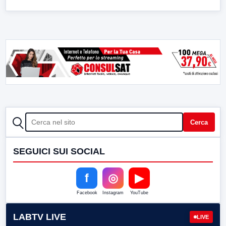
CERCA
Cerca
SEGUICI SUI SOCIAL
f
◎
▶
Facebook
Instagram
YouTube
LABTV LIVE
LIVE