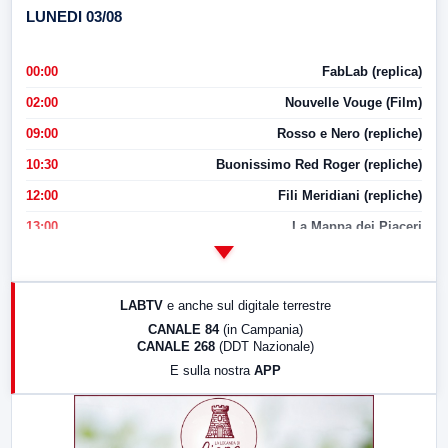
LUNEDI 03/08
00:00
FabLab (replica)
02:00
Nouvelle Vouge (Film)
09:00
Rosso e Nero (repliche)
10:30
Buonissimo Red Roger (repliche)
12:00
Fili Meridiani (repliche)
13:00
La Mappa dei Piaceri
14:00
LabNews
17:00
LabNews (replica)
LABTV
e anche sul digitale terrestre
18:30
Di Faccia e di Profilo (repliche)
CANALE 84
(in Campania)
CANALE 268
(DDT Nazionale)
19:30
LabNews (Diretta)
E sulla nostra
APP
21:00
Free Sport
23:00
LabNews (replica)