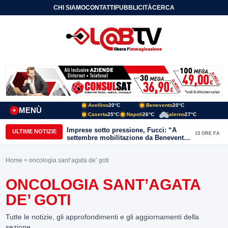
CHI SIAMO
CONTATTI
PUBBLICITÀ
CERCA
Avellino
20°C
Benevento
20°C
MENÙ
+
Caserta
25°C
Napoli
26°C
Salerno
27°C
Imprese sotto pressione, Fucci: “A
ULTIME NOTIZIE
13 ORE FA
settembre mobilitazione da Benevento
e Avellino”
Home
> oncologia sant’agata de’ goti
ONCOLOGIA SANT’AGATA
DE’ GOTI
Tutte le notizie, gli approfondimenti e gli aggiornamenti della
sezione.