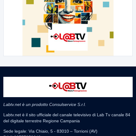
Labtv.net è un prodotto Consulservice S.r.l.
Labtv.net è il sito ufficiale del canale televisivo di Lab Tv canale 84
del digitale terrestre Regione Campania
Sede legale: Via Chiaio, 5 - 83010 – Torrioni (AV)