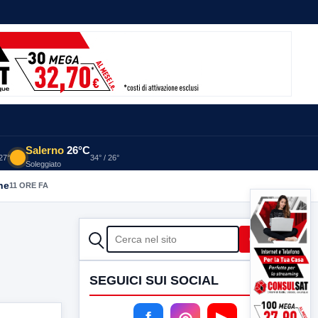
Salerno
26°C
 27°
34° / 26°
Soleggiato
he
11 ORE FA
CERCA
Cerca
SEGUICI SUI SOCIAL
f
◎
▶