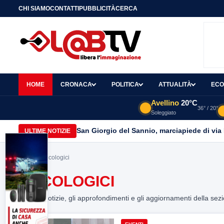
CHI SIAMO
CONTATTI
PUBBLICITÀ
CERCA
HOME
CRONACA
POLITICA
ATTUALITÀ
ECO
Avellino
20°C
36° / 20°
Soleggiato
San Giorgio del Sannio, marciapiede di via
ULTIME NOTIZIE
Home
> oncologici
ONCOLOGICI
Tutte le notizie, gli approfondimenti e gli aggiornamenti della sez