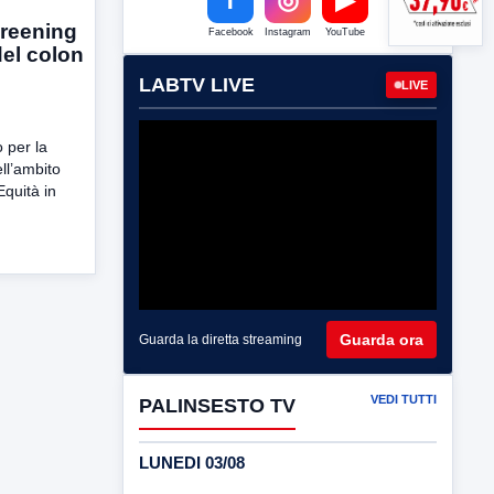
creening
Facebook
Instagram
YouTube
el colon
LABTV LIVE
LIVE
 per la
ll’ambito
quità in
Guarda ora
Guarda la diretta streaming
VEDI TUTTI
PALINSESTO TV
LUNEDI 03/08