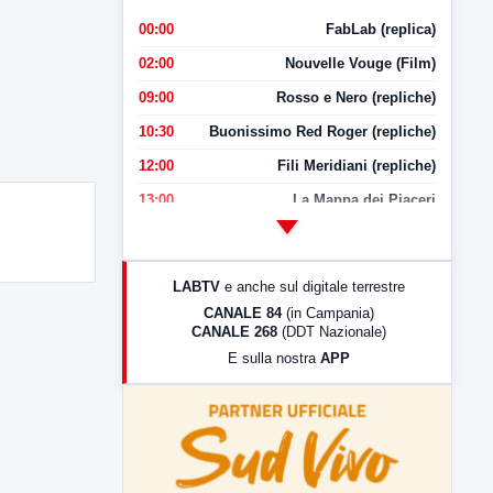
00:00
FabLab (replica)
02:00
Nouvelle Vouge (Film)
09:00
Rosso e Nero (repliche)
10:30
Buonissimo Red Roger (repliche)
12:00
Fili Meridiani (repliche)
13:00
La Mappa dei Piaceri
14:00
LabNews
17:00
LabNews (replica)
LABTV
e anche sul digitale terrestre
18:30
Di Faccia e di Profilo (repliche)
CANALE 84
(in Campania)
CANALE 268
(DDT Nazionale)
19:30
LabNews (Diretta)
E sulla nostra
APP
21:00
Free Sport
23:00
LabNews (replica)