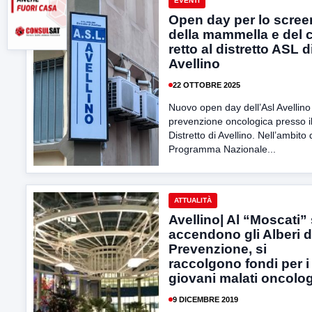
EVENTI
Open day per lo scree
della mammella e del 
retto al distretto ASL d
Avellino
22 OTTOBRE 2025
Nuovo open day dell’Asl Avellino
prevenzione oncologica presso i
Distretto di Avellino. Nell’ambito 
Programma Nazionale...
ATTUALITÀ
Avellino| Al “Moscati” 
accendono gli Alberi d
Prevenzione, si
raccolgono fondi per i
giovani malati oncolog
9 DICEMBRE 2019