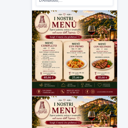
Tirata del Carro ancora in forse,
D'Ambrosio: continuiamo a lavorare
L'assessore comunale alla Cultura di
Mirabella Eclano, Raffaella Rita
D'Ambrosio,...