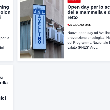
EVENTI
ning
Open day per lo s
colon
della mammella e d
i
retto
25 GIUGNO 2025
Nuovo open day ad Avellino
prevenzione oncologica. Ne
 per la
del Programma Nazionale E
l
salute (PNES) Area...
del
si
ella
ici