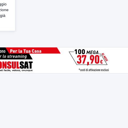
ggio
zione
 già