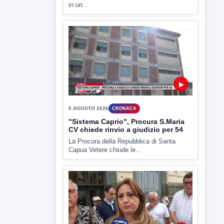
6 AGOSTO 2026
CRONACA
Trovato in casa 42enne in una
pozza di sangue, giallo a viale Italia
Ritrovato senza vita il corpo di un 42enne
in un...
▶
6 AGOSTO 2026
CRONACA
"Sistema Caprio", Procura S.Maria
CV chiede rinvio a giudizio per 54
La Procura della Repubblica di Santa
Capua Vetere chiude le...