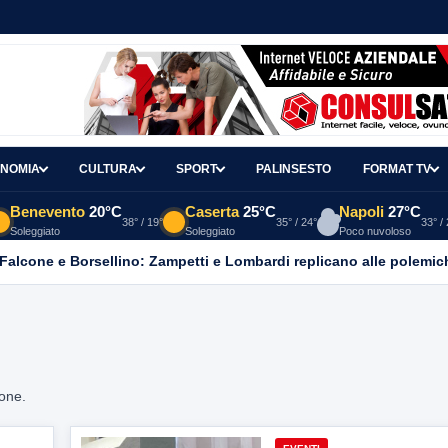
NOMIA
CULTURA
SPORT
PALINSESTO
FORMAT TV
Benevento
20°C
Caserta
25°C
Napoli
27°C
38° / 19°
35° / 24°
33° /
Soleggiato
Soleggiato
Poco nuvoloso
 Falcone e Borsellino: Zampetti e Lombardi replicano alle polemic
ione.