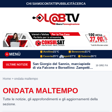
CHI SIAMO
CONTATTI
PUBBLICITÀ
CERCA
Avellino
21°C
Benevento
21°C
MENÙ
+
Caserta
25°C
Napoli
27°C
Salerno
26°C
San Giorgio del Sannio, marciapiede
ULTIME NOTIZIE
10 ORE FA
di via Falcone e Borsellino: Zampetti e
Lombardi replicano alle polemiche
Home
> ondata maltempo
ONDATA MALTEMPO
Tutte le notizie, gli approfondimenti e gli aggiornamenti della
sezione.