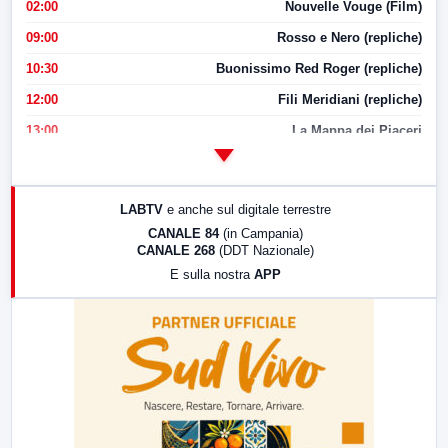
02:00
Nouvelle Vouge (Film)
09:00
Rosso e Nero (repliche)
10:30
Buonissimo Red Roger (repliche)
12:00
Fili Meridiani (repliche)
13:00
La Mappa dei Piaceri
14:00
LabNews
17:00
LabNews (replica)
LABTV
e anche sul digitale terrestre
18:30
Di Faccia e di Profilo (repliche)
CANALE 84
(in Campania)
CANALE 268
(DDT Nazionale)
19:30
LabNews (Diretta)
E sulla nostra
APP
21:00
Free Sport
23:00
LabNews (replica)