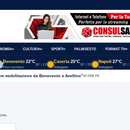
NOMIA
CULTURA
SPORT
PALINSESTO
FORMAT TV
Benevento
22°C
Caserta
25°C
Napoli
27°C
38° / 21°
35° / 25°
33° /
Poco nuvoloso
Soleggiato
Soleggiato
re mobilitazione da Benevento e Avellino”
10 ORE FA
ione.