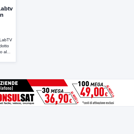
Labtv
on
u LabTV
dotto
 al...