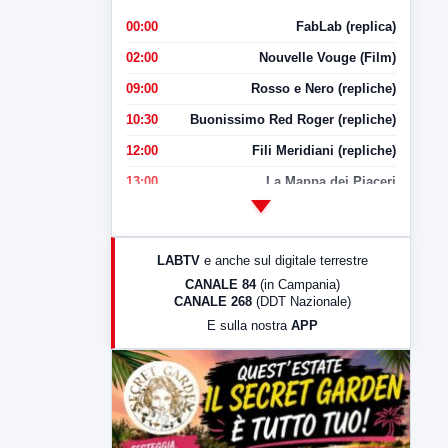
00:00
FabLab (replica)
02:00
Nouvelle Vouge (Film)
09:00
Rosso e Nero (repliche)
10:30
Buonissimo Red Roger (repliche)
12:00
Fili Meridiani (repliche)
13:00
La Mappa dei Piaceri
14:00
LabNews
17:00
LabNews (replica)
LABTV
e anche sul digitale terrestre
18:30
Di Faccia e di Profilo (repliche)
CANALE 84
(in Campania)
CANALE 268
(DDT Nazionale)
19:30
LabNews (Diretta)
E sulla nostra
APP
21:00
Free Sport
23:00
LabNews (replica)