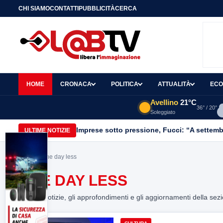
CHI SIAMO
CONTATTI
PUBBLICITÀ
CERCA
HOME
CRONACA
POLITICA
ATTUALITÀ
ECO
Avellino
21°C
36° / 20°
Soleggiato
Imprese sotto pressione, Fucci: “A settemb
ULTIME NOTIZIE
Home
> One day less
ONE DAY LESS
Tutte le notizie, gli approfondimenti e gli aggiornamenti della sez