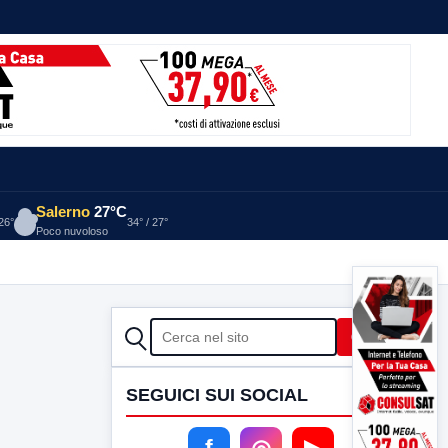
Salerno
27°C
 26°
34° / 27°
Poco nuvoloso
CERCA
Cerca
SEGUICI SUI SOCIAL
f
◎
▶