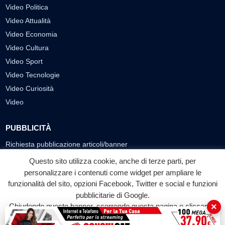
Video Politica
Video Attualità
Video Economia
Video Cultura
Video Sport
Video Tecnologie
Video Curiosità
Video
PUBBLICITÀ
Richiesta pubblicazione articoli/banner
Questo sito utilizza cookie, anche di terze parti, per
SEGUICI SUI SOCIAL
personalizzare i contenuti come widget per ampliare le
funzionalità del sito, opzioni Facebook, Twitter e social e funzioni
f
◎
▶
pubblicitarie di Google.
Facebook
Instagram
YouTube
×
Chiudendo questo banner, scorrendo questa pagina o cliccando
su qualunque suo elemento acconsenti all'uso dei cookie.