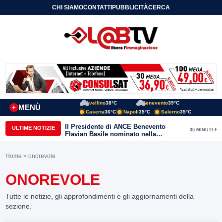
CHI SIAMO
CONTATTI
PUBBLICITÀ
CERCA
Avellino
38°C
Benevento
39°C
MENÙ
+
Caserta
36°C
Napoli
35°C
Salerno
35°C
Il Presidente di ANCE Benevento
ULTIME NOTIZIE
35 MINUTI FA
Flavian Basile nominato nella
Commissione Tecnica
“Internazionalizzazione” di
Home
> onorevole
Confindustria Nazionale
ONOREVOLE
Tutte le notizie, gli approfondimenti e gli aggiornamenti della
sezione.