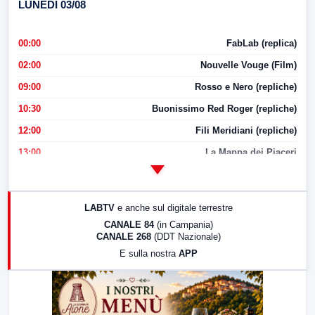
LUNEDI 03/08
00:00
FabLab (replica)
02:00
Nouvelle Vouge (Film)
09:00
Rosso e Nero (repliche)
10:30
Buonissimo Red Roger (repliche)
12:00
Fili Meridiani (repliche)
13:00
La Mappa dei Piaceri
14:00
LabNews
17:00
LabNews (replica)
LABTV
e anche sul digitale terrestre
18:30
Di Faccia e di Profilo (repliche)
CANALE 84
(in Campania)
CANALE 268
(DDT Nazionale)
19:30
LabNews (Diretta)
E sulla nostra
APP
21:00
Free Sport
23:00
LabNews (replica)