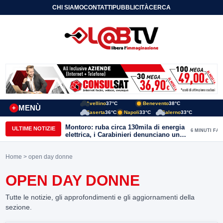
CHI SIAMO
CONTATTI
PUBBLICITÀ
CERCA
Avellino
37°C
Benevento
38°C
MENÙ
+
Caserta
36°C
Napoli
33°C
Salerno
33°C
Montoro: ruba circa 130mila di energia
ULTIME NOTIZIE
6 MINUTI FA
elettrica, i Carabinieri denunciano un
65enne
Home
> open day donne
OPEN DAY DONNE
Tutte le notizie, gli approfondimenti e gli aggiornamenti della
sezione.