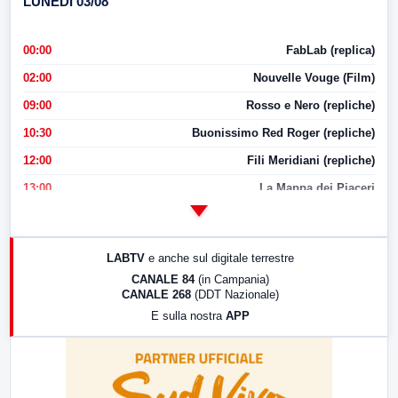
LUNEDI 03/08
00:00
FabLab (replica)
02:00
Nouvelle Vouge (Film)
09:00
Rosso e Nero (repliche)
10:30
Buonissimo Red Roger (repliche)
12:00
Fili Meridiani (repliche)
13:00
La Mappa dei Piaceri
14:00
LabNews
17:00
LabNews (replica)
LABTV
e anche sul digitale terrestre
18:30
Di Faccia e di Profilo (repliche)
CANALE 84
(in Campania)
CANALE 268
(DDT Nazionale)
19:30
LabNews (Diretta)
E sulla nostra
APP
21:00
Free Sport
23:00
LabNews (replica)