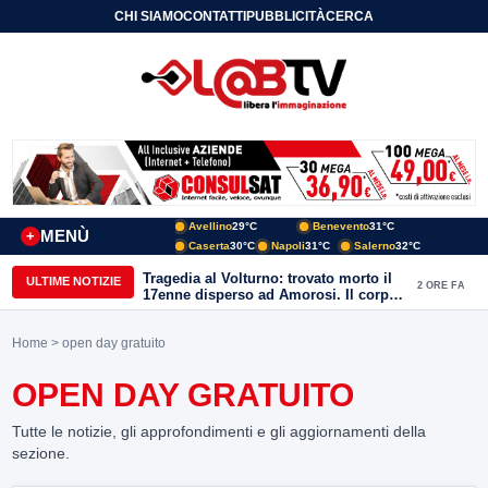
CHI SIAMO
CONTATTI
PUBBLICITÀ
CERCA
Avellino
29°C
Benevento
31°C
MENÙ
+
Caserta
30°C
Napoli
31°C
Salerno
32°C
Tragedia al Volturno: trovato morto il
ULTIME NOTIZIE
2 ORE FA
17enne disperso ad Amorosi. Il corpo
recuperato dai sommozzatori
Home
> open day gratuito
OPEN DAY GRATUITO
Tutte le notizie, gli approfondimenti e gli aggiornamenti della
sezione.