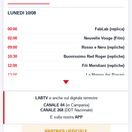
LUNEDI 10/08
00:00
FabLab (replica)
02:00
Nouvelle Vouge (Film)
09:00
Rosso e Nero (repliche)
10:30
Buonissimo Red Roger (repliche)
12:00
Fili Meridiani (repliche)
13:00
La Mappa dei Piaceri
14:00
LabNews
17:00
LabNews (replica)
LABTV
e anche sul digitale terrestre
18:30
Di Faccia e di Profilo (repliche)
CANALE 84
(in Campania)
CANALE 268
(DDT Nazionale)
19:30
LabNews (Diretta)
E sulla nostra
APP
21:00
Free Sport
23:00
LabNews (replica)