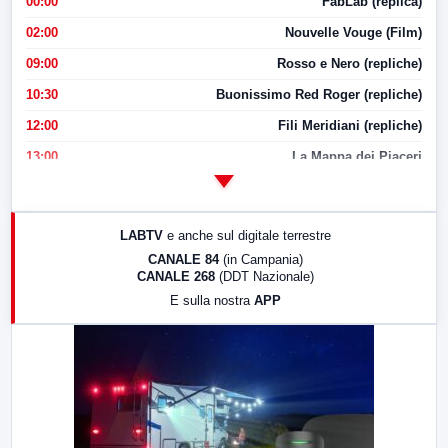
00:00
FabLab (replica)
02:00
Nouvelle Vouge (Film)
09:00
Rosso e Nero (repliche)
10:30
Buonissimo Red Roger (repliche)
12:00
Fili Meridiani (repliche)
13:00
La Mappa dei Piaceri
14:00
LabNews
17:00
LabNews (replica)
LABTV
e anche sul digitale terrestre
18:30
Di Faccia e di Profilo (repliche)
CANALE 84
(in Campania)
CANALE 268
(DDT Nazionale)
19:30
LabNews (Diretta)
E sulla nostra
APP
21:00
Free Sport
23:00
LabNews (replica)