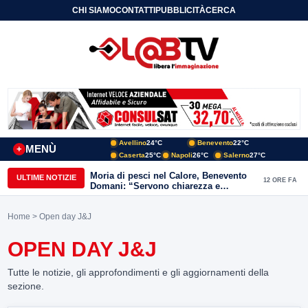
CHI SIAMO
CONTATTI
PUBBLICITÀ
CERCA
Avellino
24°C
Benevento
22°C
MENÙ
+
Caserta
25°C
Napoli
26°C
Salerno
27°C
Moria di pesci nel Calore, Benevento
ULTIME NOTIZIE
12 ORE FA
Domani: “Servono chiarezza e
approfondimenti sulla gestione
ambientale”
Home
> Open day J&J
OPEN DAY J&J
Tutte le notizie, gli approfondimenti e gli aggiornamenti della
sezione.