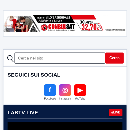
CERCA
Cerca
SEGUICI SUI SOCIAL
f
◎
▶
Facebook
Instagram
YouTube
LABTV LIVE
LIVE