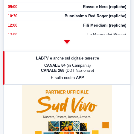
09:00
Rosso e Nero (repliche)
10:30
Buonissimo Red Roger (repliche)
12:00
Fili Meridiani (repliche)
13:00
La Mappa dei Piaceri
14:00
LabNews
17:00
LabNews (replica)
LABTV
e anche sul digitale terrestre
18:30
Di Faccia e di Profilo (repliche)
CANALE 84
(in Campania)
CANALE 268
(DDT Nazionale)
19:30
LabNews (Diretta)
E sulla nostra
APP
21:00
Free Sport
23:00
LabNews (replica)