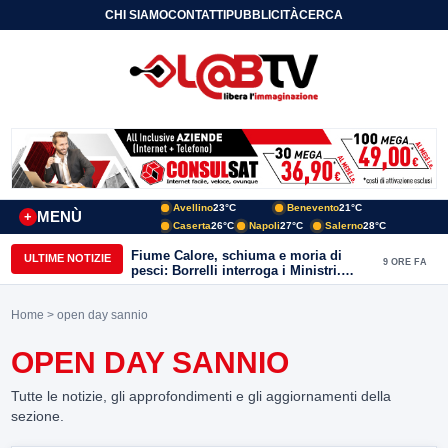
CHI SIAMO
CONTATTI
PUBBLICITÀ
CERCA
Avellino
23°C
Benevento
21°C
MENÙ
+
Caserta
26°C
Napoli
27°C
Salerno
28°C
Fiume Calore, schiuma e moria di
ULTIME NOTIZIE
9 ORE FA
pesci: Borrelli interroga i Ministri.
“Benevento paga l’assenza del
depuratore
Home
> open day sannio
OPEN DAY SANNIO
Tutte le notizie, gli approfondimenti e gli aggiornamenti della
sezione.