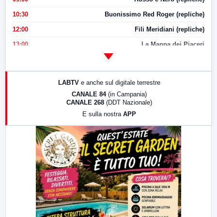
10:30
Buonissimo Red Roger (repliche)
12:00
Fili Meridiani (repliche)
13:00
La Mappa dei Piaceri
14:00
LabNews
17:00
LabNews (replica)
LABTV
e anche sul digitale terrestre
18:30
Di Faccia e di Profilo (repliche)
CANALE 84
(in Campania)
CANALE 268
(DDT Nazionale)
19:30
LabNews (Diretta)
E sulla nostra
APP
21:00
Free Sport
23:00
LabNews (replica)