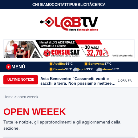
CHI SIAMO
CONTATTI
PUBBLICITÀ
CERCA
Avellino
35°C
Benevento
37°C
MENÙ
+
Caserta
34°C
Napoli
33°C
Salerno
33°C
Asia Benevento: “Cassonetti vuoti e
ULTIME NOTIZIE
1 ORA FA
sacchi a terra. Non possiamo mettere
una toppa alla mancanza di rispetto”
Home
> open weeek
OPEN WEEEK
Tutte le notizie, gli approfondimenti e gli aggiornamenti della
sezione.