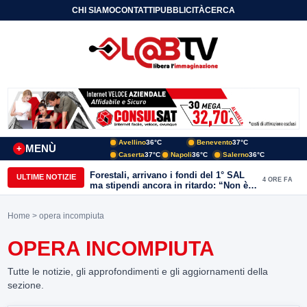
CHI SIAMO
CONTATTI
PUBBLICITÀ
CERCA
Avellino
36°C
Benevento
37°C
MENÙ
+
Caserta
37°C
Napoli
36°C
Salerno
36°C
Forestali, arrivano i fondi del 1° SAL
ULTIME NOTIZIE
4 ORE FA
ma stipendi ancora in ritardo: “Non è
più sostenibile”
Home
> opera incompiuta
OPERA INCOMPIUTA
Tutte le notizie, gli approfondimenti e gli aggiornamenti della
sezione.