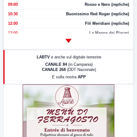
09:00
Rosso e Nero (repliche)
10:30
Buonissimo Red Roger (repliche)
12:00
Fili Meridiani (repliche)
13:00
La Mappa dei Piaceri
14:00
LabNews
17:00
LabNews (replica)
LABTV
e anche sul digitale terrestre
18:30
Di Faccia e di Profilo (repliche)
CANALE 84
(in Campania)
CANALE 268
(DDT Nazionale)
19:30
LabNews (Diretta)
E sulla nostra
APP
21:00
Free Sport
23:00
LabNews (replica)