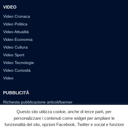
VIDEO
Video Cronaca
Video Politica
Video Attualità
Video Economia
Video Cultura
Video Sport
Video Tecnologie
Video Curiosità
Video
PUBBLICITÀ
Richiesta pubblicazione articoli/banner
Questo sito utilizza cookie, anche di terze parti, per
SEGUICI SUI SOCIAL
personalizzare i contenuti come widget per ampliare le
funzionalità del sito, opzioni Facebook, Twitter e social e funzioni
f
◎
▶