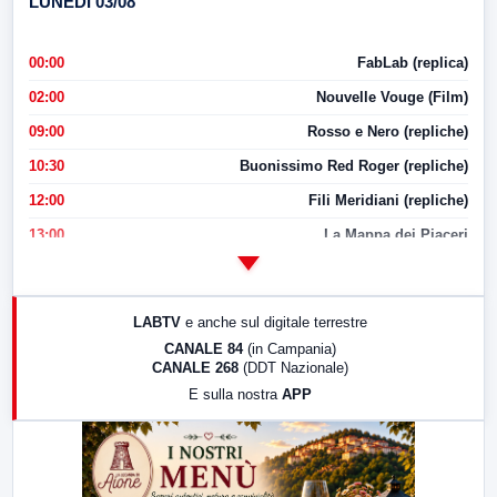
LUNEDI 03/08
00:00
FabLab (replica)
02:00
Nouvelle Vouge (Film)
09:00
Rosso e Nero (repliche)
10:30
Buonissimo Red Roger (repliche)
12:00
Fili Meridiani (repliche)
13:00
La Mappa dei Piaceri
14:00
LabNews
17:00
LabNews (replica)
LABTV
e anche sul digitale terrestre
18:30
Di Faccia e di Profilo (repliche)
CANALE 84
(in Campania)
CANALE 268
(DDT Nazionale)
19:30
LabNews (Diretta)
E sulla nostra
APP
21:00
Free Sport
23:00
LabNews (replica)