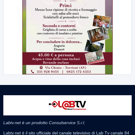
Labtv.net è un prodotto Consulservice S.r.l.
Labtv.net è il sito ufficiale del canale televisivo di Lab Tv canale 84