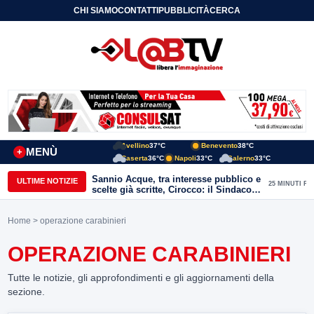
CHI SIAMO
CONTATTI
PUBBLICITÀ
CERCA
Avellino
37°C
Benevento
38°C
MENÙ
+
Caserta
36°C
Napoli
33°C
Salerno
33°C
Sannio Acque, tra interesse pubblico e
ULTIME NOTIZIE
25 MINUTI FA
scelte già scritte, Cirocco: il Sindaco
renda chiara la posizione di Molinara
Home
> operazione carabinieri
OPERAZIONE CARABINIERI
Tutte le notizie, gli approfondimenti e gli aggiornamenti della
sezione.