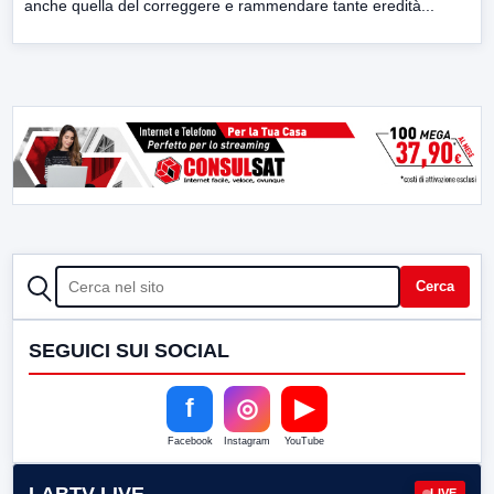
anche quella del correggere e rammendare tante eredità...
CERCA
Cerca
SEGUICI SUI SOCIAL
f
◎
▶
Facebook
Instagram
YouTube
LABTV LIVE
LIVE