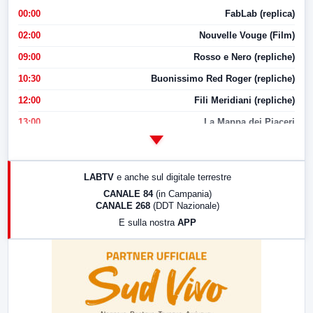
00:00
FabLab (replica)
02:00
Nouvelle Vouge (Film)
09:00
Rosso e Nero (repliche)
10:30
Buonissimo Red Roger (repliche)
12:00
Fili Meridiani (repliche)
13:00
La Mappa dei Piaceri
14:00
LabNews
17:00
LabNews (replica)
LABTV
e anche sul digitale terrestre
18:30
Di Faccia e di Profilo (repliche)
CANALE 84
(in Campania)
CANALE 268
(DDT Nazionale)
19:30
LabNews (Diretta)
E sulla nostra
APP
21:00
Free Sport
23:00
LabNews (replica)