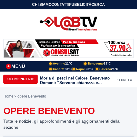
CHI SIAMO
CONTATTI
PUBBLICITÀ
CERCA
Avellino
21°C
Benevento
19°C
MENÙ
+
Caserta
23°C
Napoli
25°C
Salerno
25°C
Moria di pesci nel Calore, Benevento
ULTIME NOTIZIE
11 ORE FA
Domani: “Servono chiarezza e
approfondimenti sulla gestione
ambientale”
Home
> opere Benevento
OPERE BENEVENTO
Tutte le notizie, gli approfondimenti e gli aggiornamenti della
sezione.