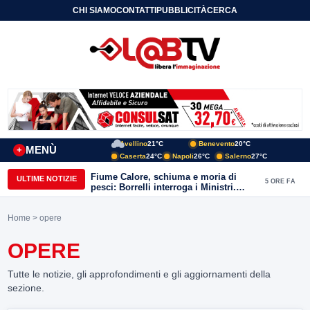
CHI SIAMO
CONTATTI
PUBBLICITÀ
CERCA
Avellino
21°C
Benevento
20°C
MENÙ
+
Caserta
24°C
Napoli
26°C
Salerno
27°C
Fiume Calore, schiuma e moria di
ULTIME NOTIZIE
5 ORE FA
pesci: Borrelli interroga i Ministri.
“Benevento paga l’assenza del
depuratore
Home
> opere
OPERE
Tutte le notizie, gli approfondimenti e gli aggiornamenti della
sezione.