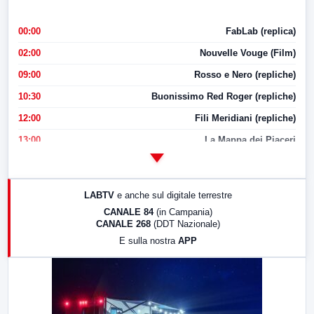
00:00
FabLab (replica)
02:00
Nouvelle Vouge (Film)
09:00
Rosso e Nero (repliche)
10:30
Buonissimo Red Roger (repliche)
12:00
Fili Meridiani (repliche)
13:00
La Mappa dei Piaceri
14:00
LabNews
17:00
LabNews (replica)
LABTV
e anche sul digitale terrestre
18:30
Di Faccia e di Profilo (repliche)
CANALE 84
(in Campania)
CANALE 268
(DDT Nazionale)
19:30
LabNews (Diretta)
E sulla nostra
APP
21:00
Free Sport
23:00
LabNews (replica)