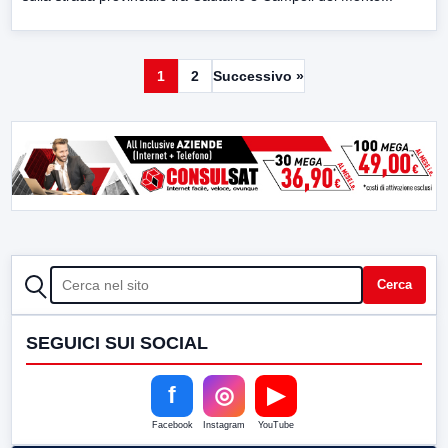
1
2
Successivo »
CERCA
Cerca
SEGUICI SUI SOCIAL
f
◎
▶
Facebook
Instagram
YouTube