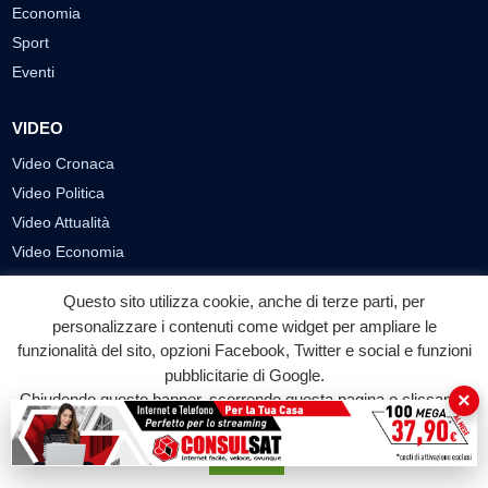
Economia
Sport
Eventi
VIDEO
Video Cronaca
Video Politica
Video Attualità
Video Economia
Video Cultura
Questo sito utilizza cookie, anche di terze parti, per
Video Sport
personalizzare i contenuti come widget per ampliare le
Video Tecnologie
funzionalità del sito, opzioni Facebook, Twitter e social e funzioni
Video Curiosità
pubblicitarie di Google.
×
Video
Chiudendo questo banner, scorrendo questa pagina o cliccando
su qualunque suo elemento acconsenti all'uso dei cookie.
PUBBLICITÀ
Accetta