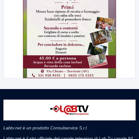
Labtv.net è un prodotto Consulservice S.r.l.
Labtv.net è il sito ufficiale del canale televisivo di Lab Tv canale 84