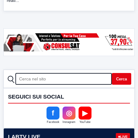
reati...
CERCA
Cerca
SEGUICI SUI SOCIAL
f
◎
▶
Facebook
Instagram
YouTube
LABTV LIVE
LIVE