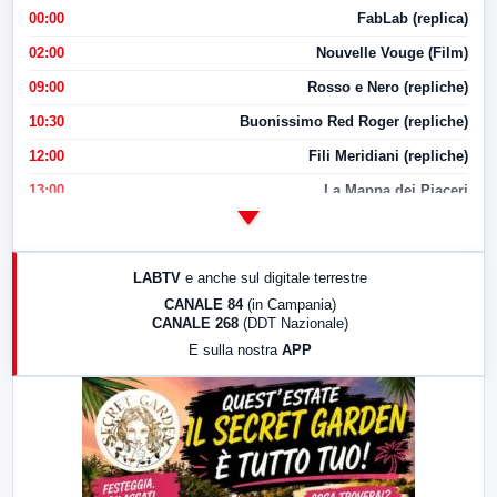
00:00
FabLab (replica)
02:00
Nouvelle Vouge (Film)
09:00
Rosso e Nero (repliche)
10:30
Buonissimo Red Roger (repliche)
12:00
Fili Meridiani (repliche)
13:00
La Mappa dei Piaceri
14:00
LabNews
17:00
LabNews (replica)
LABTV
e anche sul digitale terrestre
18:30
Di Faccia e di Profilo (repliche)
CANALE 84
(in Campania)
CANALE 268
(DDT Nazionale)
19:30
LabNews (Diretta)
E sulla nostra
APP
21:00
Free Sport
23:00
LabNews (replica)