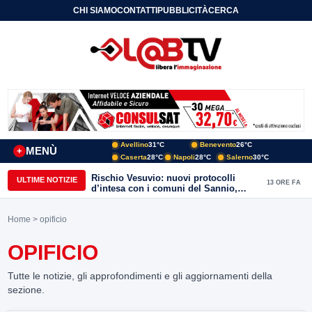
CHI SIAMO
CONTATTI
PUBBLICITÀ
CERCA
Avellino
31°C
Benevento
26°C
MENÙ
+
Caserta
28°C
Napoli
28°C
Salerno
30°C
Rischio Vesuvio: nuovi protocolli
ULTIME NOTIZIE
13 ORE FA
d’intesa con i comuni del Sannio,
firmato il protocollo con Arpaise
Home
> opificio
OPIFICIO
Tutte le notizie, gli approfondimenti e gli aggiornamenti della
sezione.