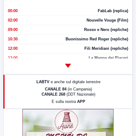
00:00
FabLab (replica)
02:00
Nouvelle Vouge (Film)
09:00
Rosso e Nero (repliche)
10:30
Buonissimo Red Roger (repliche)
12:00
Fili Meridiani (repliche)
13:00
La Mappa dei Piaceri
14:00
LabNews
17:00
LabNews (replica)
LABTV
e anche sul digitale terrestre
18:30
Di Faccia e di Profilo (repliche)
CANALE 84
(in Campania)
CANALE 268
(DDT Nazionale)
19:30
LabNews (Diretta)
E sulla nostra
APP
21:00
Free Sport
23:00
LabNews (replica)