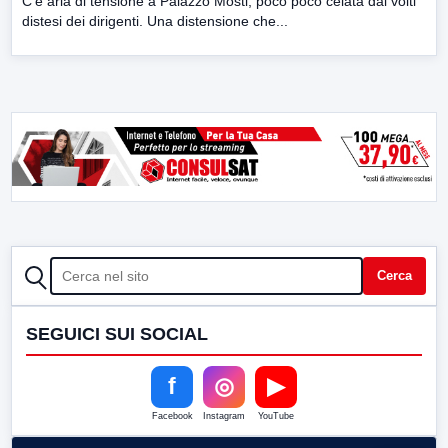
C’è aria di tensione a Palazzo Mosti, poco poco celata dai volti
distesi dei dirigenti. Una distensione che...
CERCA
Cerca
SEGUICI SUI SOCIAL
f
◎
▶
Facebook
Instagram
YouTube