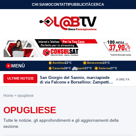
CHI SIAMO
CONTATTI
PUBBLICITÀ
CERCA
Avellino
22°C
Benevento
23°C
MENÙ
+
Caserta
26°C
Napoli
27°C
Salerno
27°C
San Giorgio del Sannio, marciapiede
ULTIME NOTIZIE
8 ORE FA
di via Falcone e Borsellino: Zampetti e
Lombardi replicano alle polemiche
Home
> opugliese
OPUGLIESE
Tutte le notizie, gli approfondimenti e gli aggiornamenti della
sezione.