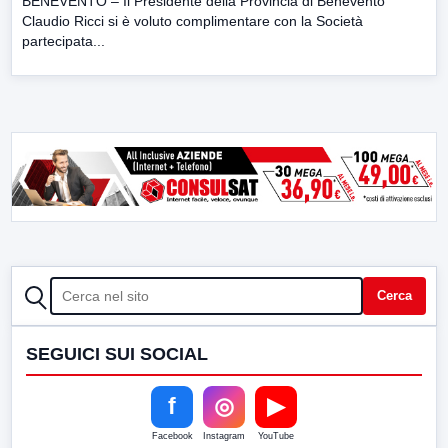
BENEVENTO – Il Presidente della Provincia di Benevento
Claudio Ricci si è voluto complimentare con la Società
partecipata...
CERCA
Cerca
SEGUICI SUI SOCIAL
f
◎
▶
Facebook
Instagram
YouTube