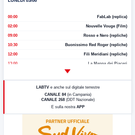
LUNEDI 03/08
00:00
FabLab (replica)
02:00
Nouvelle Vouge (Film)
09:00
Rosso e Nero (repliche)
10:30
Buonissimo Red Roger (repliche)
12:00
Fili Meridiani (repliche)
13:00
La Mappa dei Piaceri
14:00
LabNews
17:00
LabNews (replica)
LABTV
e anche sul digitale terrestre
18:30
Di Faccia e di Profilo (repliche)
CANALE 84
(in Campania)
CANALE 268
(DDT Nazionale)
19:30
LabNews (Diretta)
E sulla nostra
APP
21:00
Free Sport
23:00
LabNews (replica)