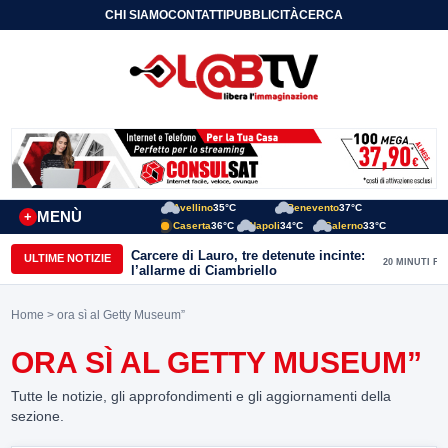
CHI SIAMO
CONTATTI
PUBBLICITÀ
CERCA
Avellino
35°C
Benevento
37°C
MENÙ
+
Caserta
36°C
Napoli
34°C
Salerno
33°C
Carcere di Lauro, tre detenute incinte:
ULTIME NOTIZIE
20 MINUTI FA
l’allarme di Ciambriello
Home
> ora sì al Getty Museum”
ORA SÌ AL GETTY MUSEUM”
Tutte le notizie, gli approfondimenti e gli aggiornamenti della
sezione.