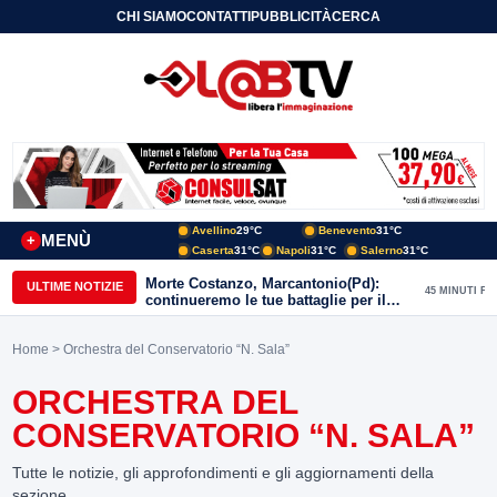
CHI SIAMO
CONTATTI
PUBBLICITÀ
CERCA
Avellino
29°C
Benevento
31°C
MENÙ
+
Caserta
31°C
Napoli
31°C
Salerno
31°C
Morte Costanzo, Marcantonio(Pd):
ULTIME NOTIZIE
45 MINUTI FA
continueremo le tue battaglie per il
Sannio
Home
> Orchestra del Conservatorio “N. Sala”
ORCHESTRA DEL
CONSERVATORIO “N. SALA”
Tutte le notizie, gli approfondimenti e gli aggiornamenti della
sezione.