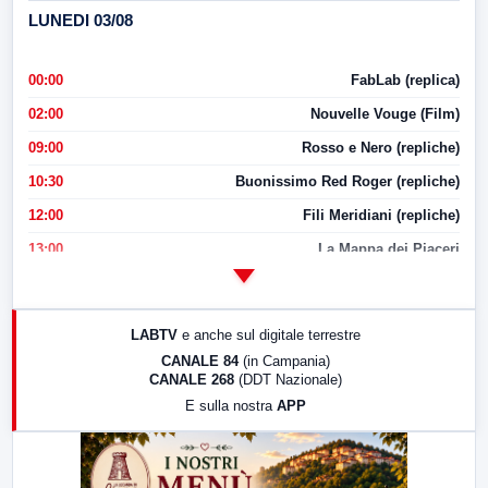
LUNEDI 03/08
00:00
FabLab (replica)
02:00
Nouvelle Vouge (Film)
09:00
Rosso e Nero (repliche)
10:30
Buonissimo Red Roger (repliche)
12:00
Fili Meridiani (repliche)
13:00
La Mappa dei Piaceri
14:00
LabNews
17:00
LabNews (replica)
LABTV
e anche sul digitale terrestre
18:30
Di Faccia e di Profilo (repliche)
CANALE 84
(in Campania)
CANALE 268
(DDT Nazionale)
19:30
LabNews (Diretta)
E sulla nostra
APP
21:00
Free Sport
23:00
LabNews (replica)