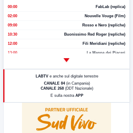
00:00
FabLab (replica)
02:00
Nouvelle Vouge (Film)
09:00
Rosso e Nero (repliche)
10:30
Buonissimo Red Roger (repliche)
12:00
Fili Meridiani (repliche)
13:00
La Mappa dei Piaceri
14:00
LabNews
17:00
LabNews (replica)
LABTV
e anche sul digitale terrestre
18:30
Di Faccia e di Profilo (repliche)
CANALE 84
(in Campania)
CANALE 268
(DDT Nazionale)
19:30
LabNews (Diretta)
E sulla nostra
APP
21:00
Free Sport
23:00
LabNews (replica)