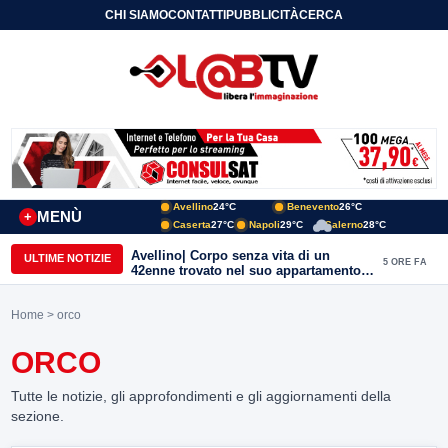
CHI SIAMO
CONTATTI
PUBBLICITÀ
CERCA
Avellino
24°C
Benevento
26°C
MENÙ
+
Caserta
27°C
Napoli
29°C
Salerno
28°C
Avellino| Corpo senza vita di un
ULTIME NOTIZIE
5 ORE FA
42enne trovato nel suo appartamento
in una pozza di sangue, giallo in viale
Italia: indagini in corso della Polizia
Home
> orco
ORCO
Tutte le notizie, gli approfondimenti e gli aggiornamenti della
sezione.