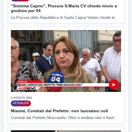
"Sistema Caprio", Procura S.Maria CV chiede rinvio a
giudizio per 54
La Procura della Repubblica di Santa Capua Vetere chiude le...
▶
6 AGOSTO 2026
ATTUALITÀ
Miasmi, Comitati dal Prefetto: non lasciateci soli
Comitati dal Prefetto Moscarella. Oltre a rendere noto il flash...