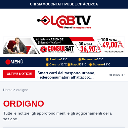
CHI SIAMO
CONTATTI
PUBBLICITÀ
CERCA
Avellino
31°C
Benevento
30°C
MENÙ
+
Caserta
32°C
Napoli
31°C
Salerno
33°C
Smart card del trasporto urbano,
ULTIME NOTIZIE
55 MINUTI FA
Federconsumatori all’attacco:
«Benevento ha bisogno di uno
sportello fisico»
Home
> ordigno
ORDIGNO
Tutte le notizie, gli approfondimenti e gli aggiornamenti della
sezione.