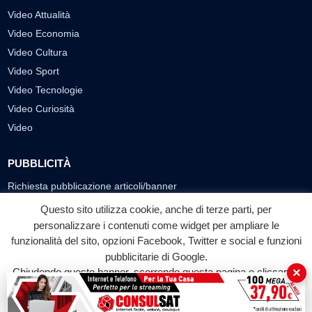
Video Attualità
Video Economia
Video Cultura
Video Sport
Video Tecnologie
Video Curiosità
Video
PUBBLICITÀ
Richiesta pubblicazione articoli/banner
Questo sito utilizza cookie, anche di terze parti, per
SEGUICI SUI SOCIAL
personalizzare i contenuti come widget per ampliare le
f
◎
▶
funzionalità del sito, opzioni Facebook, Twitter e social e funzioni
pubblicitarie di Google.
Facebook
Instagram
YouTube
×
Chiudendo questo banner, scorrendo questa pagina o cliccando
su qualunque suo elemento acconsenti all'uso dei cookie.
© 2026 LABTV - Tutti i diritti riservati
Accetta