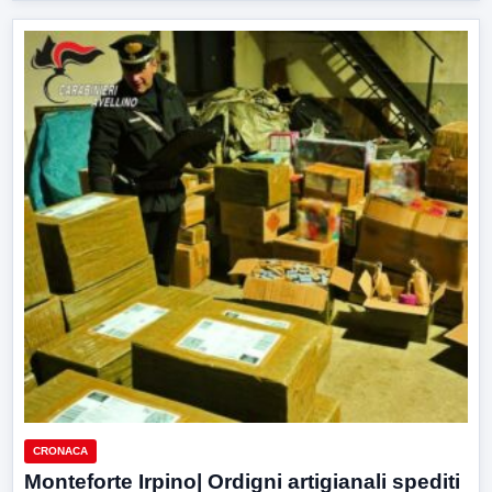
CRONACA
Monteforte Irpino| Ordigni artigianali spediti