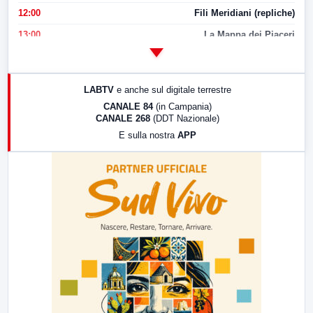
12:00
Fili Meridiani (repliche)
13:00
La Mappa dei Piaceri
14:00
LabNews
17:00
LabNews (replica)
LABTV
e anche sul digitale terrestre
18:30
Di Faccia e di Profilo (repliche)
CANALE 84
(in Campania)
CANALE 268
(DDT Nazionale)
19:30
LabNews (Diretta)
E sulla nostra
APP
21:00
Free Sport
23:00
LabNews (replica)