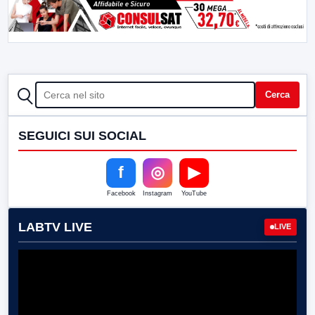
CERCA
Cerca
SEGUICI SUI SOCIAL
f
◎
▶
Facebook
Instagram
YouTube
LABTV LIVE
LIVE