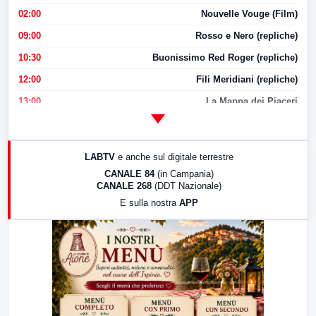
02:00
Nouvelle Vouge (Film)
09:00
Rosso e Nero (repliche)
10:30
Buonissimo Red Roger (repliche)
12:00
Fili Meridiani (repliche)
13:00
La Mappa dei Piaceri
14:00
LabNews
17:00
LabNews (replica)
LABTV
e anche sul digitale terrestre
18:30
Di Faccia e di Profilo (repliche)
CANALE 84
(in Campania)
CANALE 268
(DDT Nazionale)
19:30
LabNews (Diretta)
E sulla nostra
APP
21:00
Free Sport
23:00
LabNews (replica)