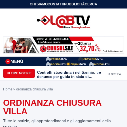
CHI SIAMO
CONTATTI
PUBBLICITÀ
CERCA
Avellino
36°C
Benevento
37°C
MENÙ
+
Caserta
35°C
Napoli
34°C
Salerno
34°C
Controlli straordinari nel Sannio: tre
ULTIME NOTIZIE
8 ORE FA
denunce per guida in stato di
ebbrezza, un arresto e 1.500 kg di
conserve sequestrate
Home
> ordinanza chiusura villa
ORDINANZA CHIUSURA
VILLA
Tutte le notizie, gli approfondimenti e gli aggiornamenti della
sezione.