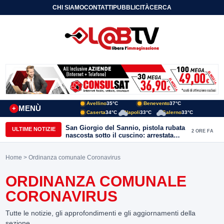
CHI SIAMO
CONTATTI
PUBBLICITÀ
CERCA
Avellino
35°C
Benevento
37°C
MENÙ
+
Caserta
34°C
Napoli
33°C
Salerno
33°C
San Giorgio del Sannio, pistola rubata
ULTIME NOTIZIE
2 ORE FA
nascosta sotto il cuscino: arrestata
51enne
Home
> Ordinanza comunale Coronavirus
ORDINANZA COMUNALE
CORONAVIRUS
Tutte le notizie, gli approfondimenti e gli aggiornamenti della
sezione.