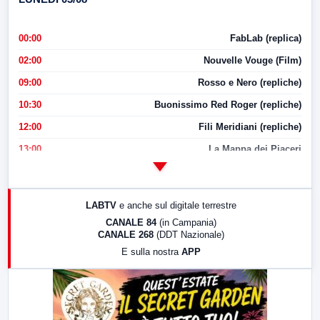
00:00
FabLab (replica)
02:00
Nouvelle Vouge (Film)
09:00
Rosso e Nero (repliche)
10:30
Buonissimo Red Roger (repliche)
12:00
Fili Meridiani (repliche)
13:00
La Mappa dei Piaceri
14:00
LabNews
17:00
LabNews (replica)
LABTV
e anche sul digitale terrestre
18:30
Di Faccia e di Profilo (repliche)
CANALE 84
(in Campania)
CANALE 268
(DDT Nazionale)
19:30
LabNews (Diretta)
E sulla nostra
APP
21:00
Free Sport
23:00
LabNews (replica)