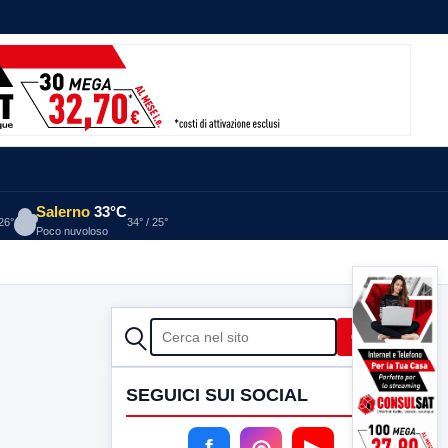
Salerno
33°C
 26°
34° / 25°
Poco nuvoloso
CERCA
Cerca
SEGUICI SUI SOCIAL
f
◎
▶