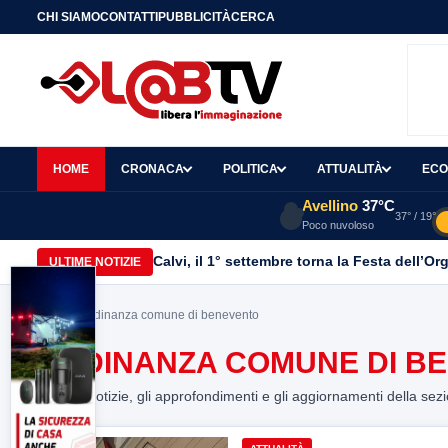
CHI SIAMO
CONTATTI
PUBBLICITÀ
CERCA
HOME
CRONACA
POLITICA
ATTUALITÀ
ECO
Avellino
37°C
37° / 19°
Poco nuvoloso
Calvi, il 1° settembre torna la Festa dell’Or
ULTIME NOTIZIE
Home
> ordinanza comune di benevento
ORDINANZA COMUNE DI B
Tutte le notizie, gli approfondimenti e gli aggiornamenti della sez