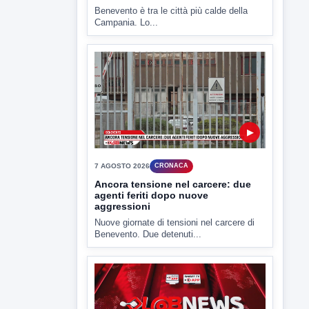
▶
7 AGOSTO 2026
ATTUALITÀ
Benevento tra le città più roventi
della Campania, piazza Fusco
raggiunge i 45 gradi
Benevento è tra le città più calde della
Campania. Lo...
▶
7 AGOSTO 2026
CRONACA