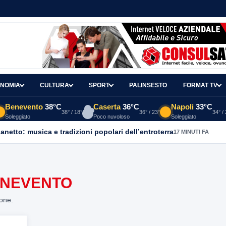
NOMIA
CULTURA
SPORT
PALINSESTO
FORMAT TV
Benevento
38°C
Caserta
36°C
Napoli
33°C
38° / 18°
36° / 23°
34° /
Soleggiato
Poco nuvoloso
Soleggiato
ganetto: musica e tradizioni popolari dell’entroterra
17 MINUTI FA
ENEVENTO
ione.