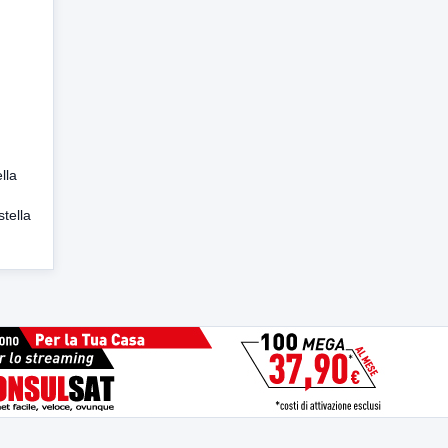
lla
stella