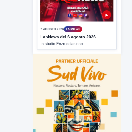
Ancora tensione nel carcere: due
agenti feriti dopo nuove
aggressioni
Nuove giornate di tensioni nel carcere di
Benevento. Due detenuti...
▶
7 AGOSTO 2026
LABNEWS
LabNews del 6 agosto 2026
In studio Enzo colarusso