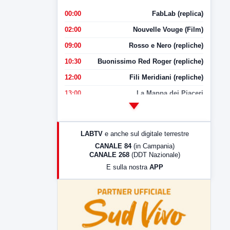
00:00
FabLab (replica)
02:00
Nouvelle Vouge (Film)
09:00
Rosso e Nero (repliche)
10:30
Buonissimo Red Roger (repliche)
12:00
Fili Meridiani (repliche)
13:00
La Mappa dei Piaceri
14:00
LabNews
17:00
LabNews (replica)
LABTV
e anche sul digitale terrestre
18:30
Di Faccia e di Profilo (repliche)
CANALE 84
(in Campania)
CANALE 268
(DDT Nazionale)
19:30
LabNews (Diretta)
E sulla nostra
APP
21:00
Free Sport
23:00
LabNews (replica)