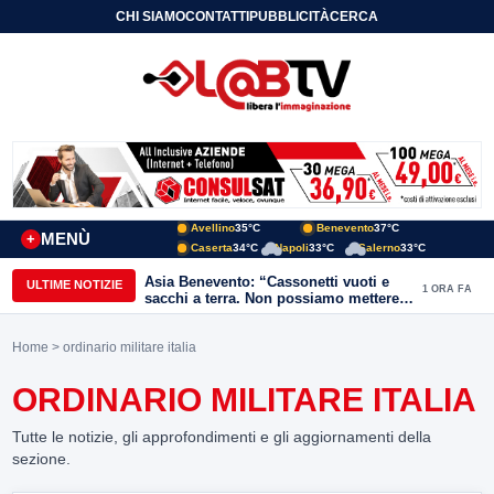
CHI SIAMO
CONTATTI
PUBBLICITÀ
CERCA
Avellino
35°C
Benevento
37°C
MENÙ
+
Caserta
34°C
Napoli
33°C
Salerno
33°C
Asia Benevento: “Cassonetti vuoti e
ULTIME NOTIZIE
1 ORA FA
sacchi a terra. Non possiamo mettere
una toppa alla mancanza di rispetto”
Home
> ordinario militare italia
ORDINARIO MILITARE ITALIA
Tutte le notizie, gli approfondimenti e gli aggiornamenti della
sezione.