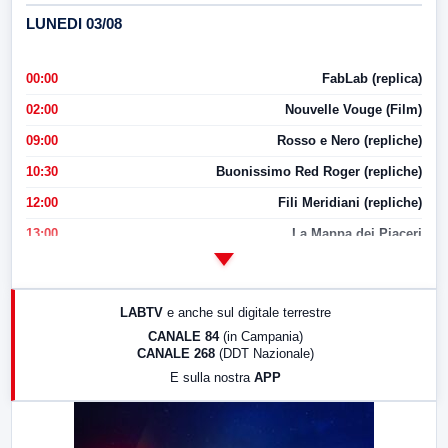
LUNEDI 03/08
00:00
FabLab (replica)
02:00
Nouvelle Vouge (Film)
09:00
Rosso e Nero (repliche)
10:30
Buonissimo Red Roger (repliche)
12:00
Fili Meridiani (repliche)
13:00
La Mappa dei Piaceri
14:00
LabNews
17:00
LabNews (replica)
LABTV
e anche sul digitale terrestre
18:30
Di Faccia e di Profilo (repliche)
CANALE 84
(in Campania)
CANALE 268
(DDT Nazionale)
19:30
LabNews (Diretta)
E sulla nostra
APP
21:00
Free Sport
23:00
LabNews (replica)