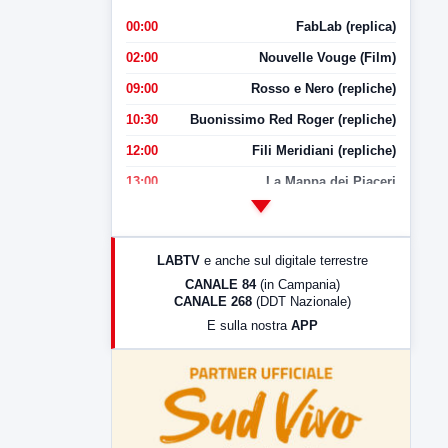
00:00
FabLab (replica)
02:00
Nouvelle Vouge (Film)
09:00
Rosso e Nero (repliche)
10:30
Buonissimo Red Roger (repliche)
12:00
Fili Meridiani (repliche)
13:00
La Mappa dei Piaceri
14:00
LabNews
17:00
LabNews (replica)
LABTV
e anche sul digitale terrestre
18:30
Di Faccia e di Profilo (repliche)
CANALE 84
(in Campania)
CANALE 268
(DDT Nazionale)
19:30
LabNews (Diretta)
E sulla nostra
APP
21:00
Free Sport
23:00
LabNews (replica)