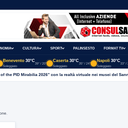
NOMIA
CULTURA
SPORT
PALINSESTO
FORMAT TV
Benevento
30°C
Caserta
30°C
Napoli
30°C
39° / 20°
35° / 24°
33° /
Soleggiato
Soleggiato
Soleggiato
 of the PID Mirabilia 2026” con la realtà virtuale nei musei del San
ione.