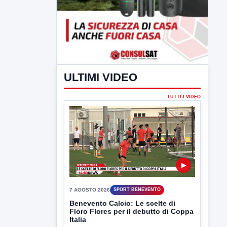
ULTIMI VIDEO
TUTTI I VIDEO
▶
7 AGOSTO 2026
SPORT BENEVENTO
Benevento Calcio: Le scelte di
Floro Flores per il debutto di Coppa
Italia
Il Benevento è pronto al debutto di Coppa
Italia. Scelte...