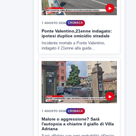
7 AGOSTO 2026
CRONACA
Ponte Valentino,21enne indagato:
ipotesi duplice omicidio stradale
Incidente mortale a Ponte Valentino,
indagato il 21enne alla guida...
▶
7 AGOSTO 2026
CRONACA
Malore o aggressione? Sarà
l'autopsia a chiarire il giallo di Villa
Adriana
Sarà affidato con ogni probabilità all'inizio
della prossima settimana l'incarico...