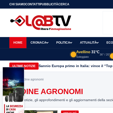
CHI SIAMO
CONTATTI
PUBBLICITÀ
CERCA
HOME
CRONACA
POLITICA
ATTUALITÀ
ECO
Avellino
31°C
36° / 20°
Soleggiato
Sannio Europa primo in Italia: vince il “Top
ULTIME NOTIZIE
Home
> ordine agronomi
ORDINE AGRONOMI
Tutte le notizie, gli approfondimenti e gli aggiornamenti della sez