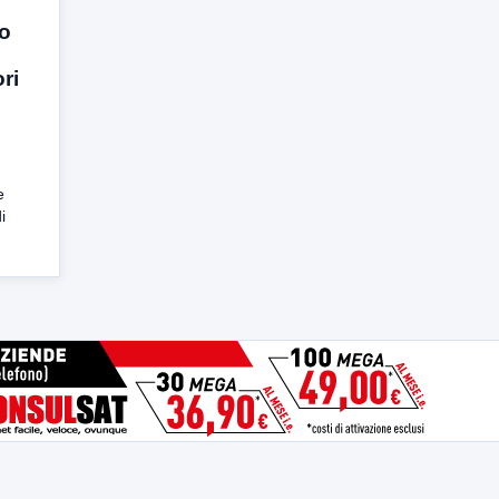
io
ri
e
i