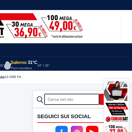
Salerno
31°C
 26°
34° / 26°
Poco nuvoloso
nio
13 ORE FA
CERCA
Cerca
SEGUICI SUI SOCIAL
f
◎
▶