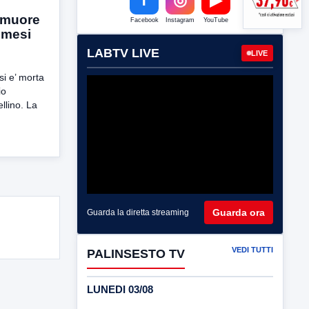
: muore
Facebook
Instagram
YouTube
 mesi
LABTV LIVE
LIVE
i e’ morta
io
llino. La
Guarda ora
Guarda la diretta streaming
VEDI TUTTI
PALINSESTO TV
LUNEDI 03/08