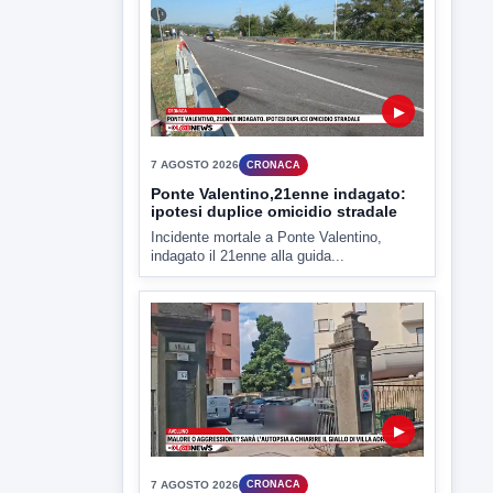
7 AGOSTO 2026
CRONACA
Ponte Valentino,21enne indagato:
ipotesi duplice omicidio stradale
Incidente mortale a Ponte Valentino,
indagato il 21enne alla guida...
▶
7 AGOSTO 2026
CRONACA
Malore o aggressione? Sarà
l'autopsia a chiarire il giallo di Villa
Adriana
Sarà affidato con ogni probabilità all'inizio
della prossima settimana l'incarico...