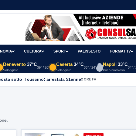
NOMIA
CULTURA
SPORT
PALINSESTO
FORMAT TV
Benevento
37°C
Caserta
34°C
Napoli
33°C
39° / 20°
36° / 24°
34° /
Soleggiato
Soleggiato
Poco nuvoloso
osta sotto il cuscino: arrestata 51enne
2 ORE FA
ione.