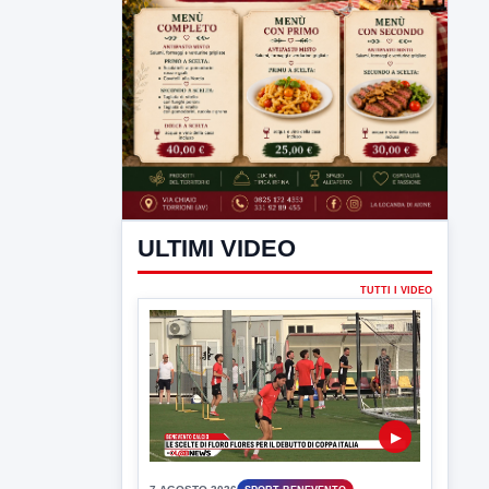
ULTIMI VIDEO
TUTTI I VIDEO
▶
7 AGOSTO 2026
SPORT BENEVENTO
Benevento Calcio: Le scelte di
Floro Flores per il debutto di Coppa
Italia
Il Benevento è pronto al debutto di Coppa
Italia. Scelte...