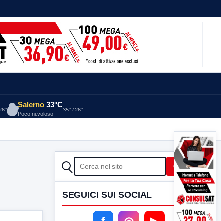
Salerno
33°C
 26°
35° / 26°
Poco nuvoloso
CERCA
Cerca
SEGUICI SUI SOCIAL
f
◎
▶