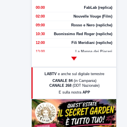
00:00
FabLab (replica)
02:00
Nouvelle Vouge (Film)
09:00
Rosso e Nero (repliche)
10:30
Buonissimo Red Roger (repliche)
12:00
Fili Meridiani (repliche)
13:00
La Mappa dei Piaceri
14:00
LabNews
17:00
LabNews (replica)
LABTV
e anche sul digitale terrestre
18:30
Di Faccia e di Profilo (repliche)
CANALE 84
(in Campania)
CANALE 268
(DDT Nazionale)
19:30
LabNews (Diretta)
E sulla nostra
APP
21:00
Free Sport
23:00
LabNews (replica)