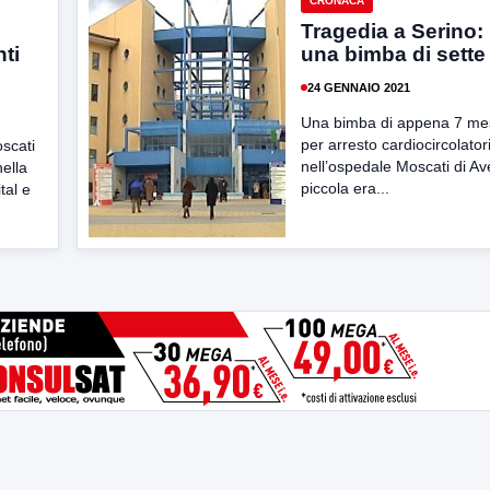
CRONACA
Tragedia a Serino
nti
una bimba di sette
24 GENNAIO 2021
Una bimba di appena 7 mes
per arresto cardiocircolator
scati
nell’ospedale Moscati di Ave
nella
piccola era...
tal e