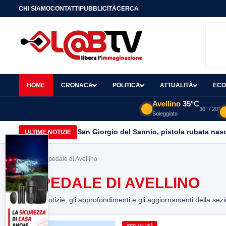
CHI SIAMO
CONTATTI
PUBBLICITÀ
CERCA
HOME
CRONACA
POLITICA
ATTUALITÀ
ECO
Avellino
35°C
36° / 20°
Soleggiato
San Giorgio del Sannio, pistola rubata nasc
ULTIME NOTIZIE
Home
> ospedale di Avellino
OSPEDALE DI AVELLINO
Tutte le notizie, gli approfondimenti e gli aggiornamenti della sez