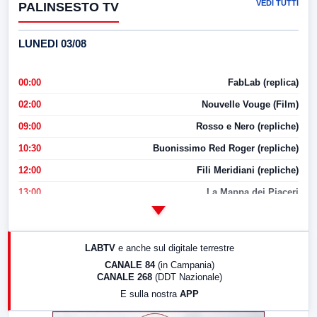
VEDI TUTTI
PALINSESTO TV
LUNEDI 03/08
00:00
FabLab (replica)
02:00
Nouvelle Vouge (Film)
09:00
Rosso e Nero (repliche)
10:30
Buonissimo Red Roger (repliche)
12:00
Fili Meridiani (repliche)
13:00
La Mappa dei Piaceri
14:00
LabNews
17:00
LabNews (replica)
LABTV
e anche sul digitale terrestre
18:30
Di Faccia e di Profilo (repliche)
CANALE 84
(in Campania)
CANALE 268
(DDT Nazionale)
19:30
LabNews (Diretta)
E sulla nostra
APP
21:00
Free Sport