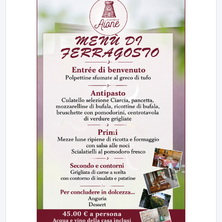
23:00
LabNews (replica)