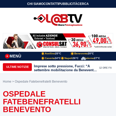
CHI SIAMO
CONTATTI
PUBBLICITÀ
CERCA
Avellino
20°C
Benevento
20°C
MENÙ
+
Caserta
24°C
Napoli
26°C
Salerno
27°C
Imprese sotto pressione, Fucci: “A
ULTIME NOTIZIE
12 ORE FA
settembre mobilitazione da Benevento
e Avellino”
Home
> Ospedale Fatebenefratelli Benevento
OSPEDALE
FATEBENEFRATELLI
BENEVENTO