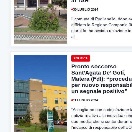
al TAR
30 LUGLIO 2024
Il comune di Puglianello, dopo a
diffidato la Regione Campania 3
giorni fa, ha avviato un’azione i
al...
POLITICA
Pronto soccorso
Sant’Agata De’ Goti,
Matera (FdI): “procedu
per nuovo responsabil
un segnale positivo”
11 LUGLIO 2024
“Accogliamo con soddisfazione l
notizia relativa alla individuazion
due medici che si contenderann
l’incarico di responsabile dell’UO