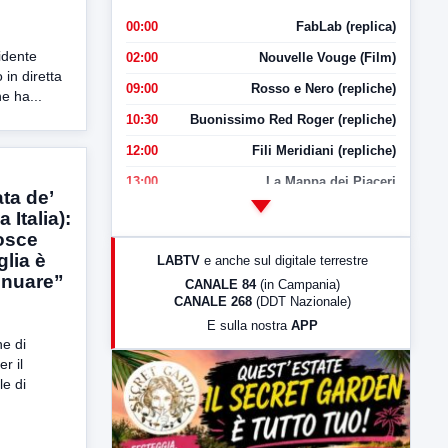
00:00
FabLab (replica)
sidente
02:00
Nouvelle Vouge (Film)
in diretta
09:00
Rosso e Nero (repliche)
e ha...
10:30
Buonissimo Red Roger (repliche)
12:00
Fili Meridiani (repliche)
13:00
La Mappa dei Piaceri
ta de’
14:00
LabNews
 Italia):
osce
17:00
LabNews (replica)
glia è
LABTV
e anche sul digitale terrestre
18:30
Di Faccia e di Profilo (repliche)
inuare”
CANALE 84
(in Campania)
CANALE 268
(DDT Nazionale)
19:30
LabNews (Diretta)
E sulla nostra
APP
21:00
Free Sport
ne di
r il
23:00
LabNews (replica)
e di