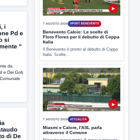
Il Benevento è pronto al debutto di Coppa
Italia. Scelte...
, i
one Pd e
o si
mente ”
▶
nte da
Pd e Dei Goti
7 AGOSTO 2026
ATTUALITÀ
o Comunale
Miasmi e Calore, l'ASL parla
attraverso il Comune
Nessuna nuova moria di pesci e nessuna
criticità igienico-sanitaria nel...
ia
ataudo
to di De