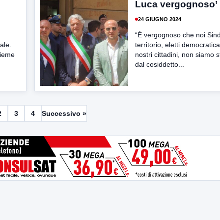
Luca vergognoso’
24 GIUGNO 2024
“È vergognoso che noi Sind
ale.
territorio, eletti democrati
sieme
nostri cittadini, non siamo st
dal cosiddetto...
2
3
4
Successivo »