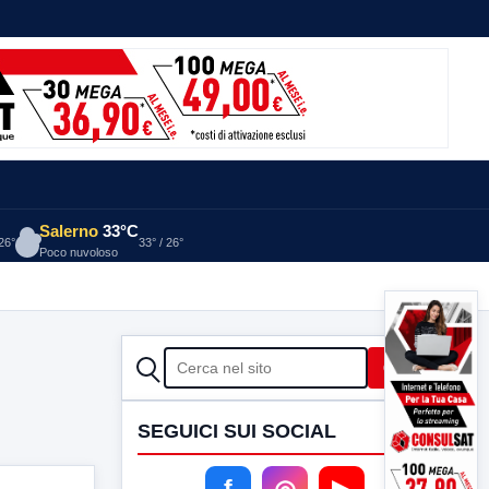
Salerno
33°C
 26°
33° / 26°
Poco nuvoloso
CERCA
Cerca
SEGUICI SUI SOCIAL
f
◎
▶