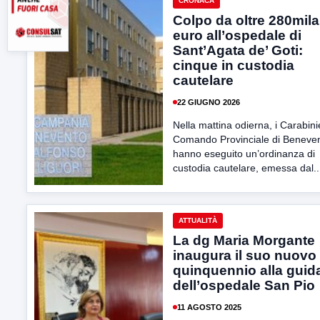
CRONACA
Colpo da oltre 280mila
euro all’ospedale di
Sant’Agata de’ Goti:
cinque in custodia
cautelare
22 GIUGNO 2026
Nella mattina odierna, i Carabinie
Comando Provinciale di Beneve
hanno eseguito un’ordinanza di
custodia cautelare, emessa dal..
ATTUALITÀ
La dg Maria Morgante
inaugura il suo nuovo
quinquennio alla guid
dell’ospedale San Pio
11 AGOSTO 2025