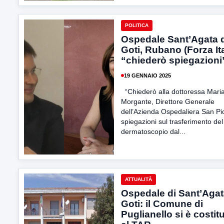
POLITICA
Ospedale Sant’Agata 
Goti, Rubano (Forza Ita
“chiederò spiegazioni
19 GENNAIO 2025
“Chiederò alla dottoressa Mari
Morgante, Direttore Generale
dell’Azienda Ospedaliera San Pi
spiegazioni sul trasferimento del
dermatoscopio dal...
ATTUALITÀ
Ospedale di Sant’Agat
Goti: il Comune di
Puglianello si è costitu