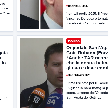
uovo
19 APRILE 2025
ttrice
ra “San
“Ieri, 18 aprile 2025, il Pre
.
Vincenzo De Luca è tornato 
Facebook. Con tono solenn
POLITICA
Ospedale Sant’Aga
gata
Goti, Rubano (Forza
i
“Anche TAR ricon
llo
che la nostra batta
giusta e deve cont
20 GENNAIO 2025
Primo risultato per il Comu
Puglianello nella battaglia pe
pana a
potenziamento dell’Ospedal
Sant’Agata dei Goti. La...
guori