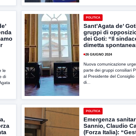
POLITICA
de’
Sant’Agata de’ Goti
ienda
gruppi di opposizi
tiamo
dei Goti: “Il sindac
r
dimetta spontanea
26 GIUGNO 2024
Nuova comunicazione urge
parte dei gruppi consiliari 
 le
al Presidente del Consigli
e di
di...
’Agata
POLITICA
a,
Emergenza sanitar
orza
Sannio, Claudio C
nta
(Forza Italia): “Ges