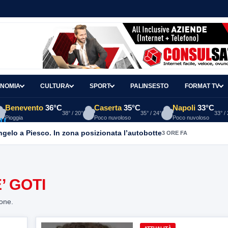
NOMIA
CULTURA
SPORT
PALINSESTO
FORMAT TV
Benevento
36°C
Caserta
35°C
Napoli
33°C
38° / 20°
35° / 24°
33° /
Pioggia
Poco nuvoloso
Poco nuvoloso
Angelo a Piesco. In zona posizionata l’autobotte
3 ORE FA
’ GOTI
ione.