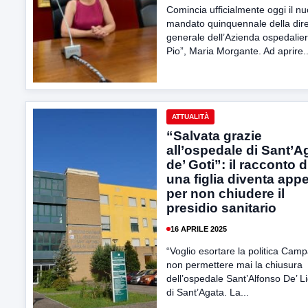
Comincia ufficialmente oggi il n
mandato quinquennale della dire
generale dell’Azienda ospedalie
Pio”, Maria Morgante. Ad aprire..
ATTUALITÀ
“Salvata grazie
all’ospedale di Sant’A
de’ Goti”: il racconto d
una figlia diventa appe
per non chiudere il
presidio sanitario
16 APRILE 2025
“Voglio esortare la politica Cam
non permettere mai la chiusura
dell’ospedale Sant’Alfonso De’ Li
di Sant’Agata. La...