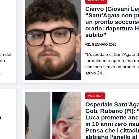
ATTUALITÀ
Ciervo (Giovani Le
“Sant’Agata non p
un pronto soccors
orario: riapertura 
subito”
21 GENNAIO 2026
ri del
“L’ospedale di Sant’Agata d
nto
formalmente aperto, ma un
sanitario senza un pronto 
.
attivo 24...
POLITICA
Ospedale Sant’Aga
Goti, Rubano (FI):
a
Luca promette anc
in 10 anni zero risul
Pensa che i cittadi
abbiano l’anello a