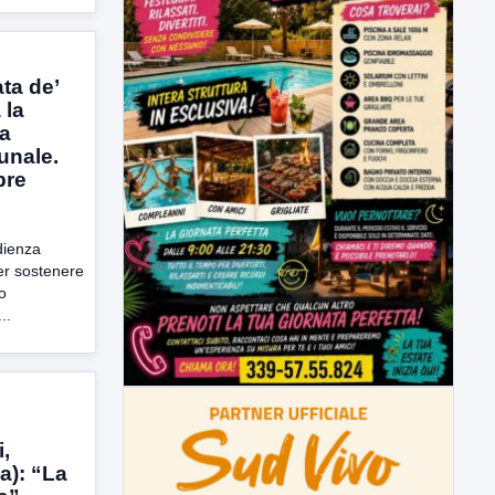
ta de’
 la
da
unale.
bre
dienza
er sostenere
o
..
,
a): “La