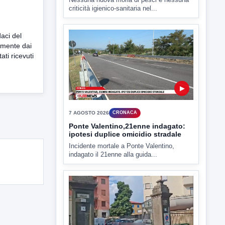
▶
aci del
7 AGOSTO 2026
CRONACA
camente dai
Ponte Valentino,21enne indagato:
ati ricevuti
ipotesi duplice omicidio stradale
Incidente mortale a Ponte Valentino,
indagato il 21enne alla guida...
▶
7 AGOSTO 2026
CRONACA
Malore o aggressione? Sarà
l'autopsia a chiarire il giallo di Villa
Adriana
Sarà affidato con ogni probabilità all'inizio