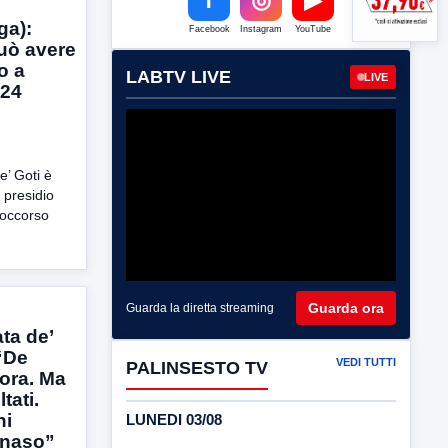
ga):
Facebook
Instagram
YouTube
uò avere
o a
LABTV LIVE
LIVE
H24
e’ Goti è
 presidio
soccorso
Guarda ora
Guarda la diretta streaming
ta de’
 “De
VEDI TUTTI
PALINSESTO TV
ora. Ma
tati.
ni
LUNEDI 03/08
l naso”