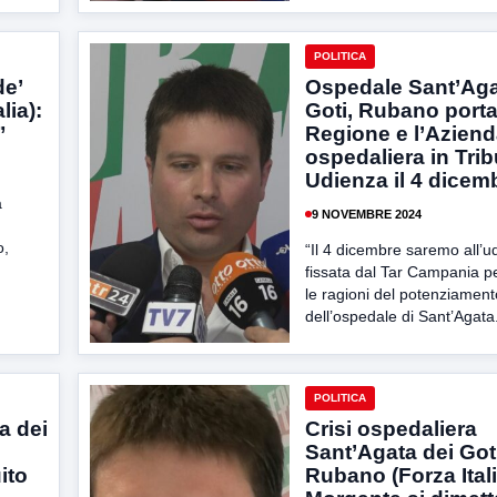
POLITICA
de’
Ospedale Sant’Aga
lia):
Goti, Rubano porta
”
Regione e l’Azien
ospedaliera in Trib
Udienza il 4 dicem
a
9 NOVEMBRE 2024
o,
“Il 4 dicembre saremo all’u
fissata dal Tar Campania p
le ragioni del potenziament
dell’ospedale di Sant’Agata.
POLITICA
a dei
Crisi ospedaliera
Sant’Agata dei Goti
ito
Rubano (Forza Itali