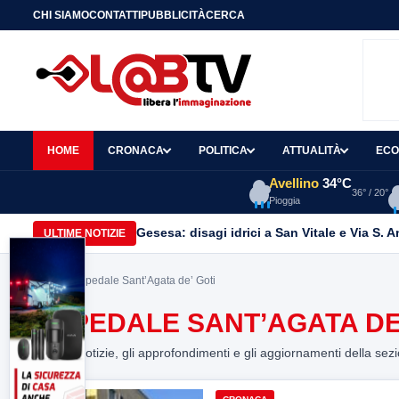
CHI SIAMO
CONTATTI
PUBBLICITÀ
CERCA
HOME
CRONACA
POLITICA
ATTUALITÀ
ECO
Avellino
34°C
36° / 20°
Pioggia
Gesesa: disagi idrici a San Vitale e Via S. 
ULTIME NOTIZIE
Home
> ospedale Sant’Agata de’ Goti
OSPEDALE SANT’AGATA DE
Tutte le notizie, gli approfondimenti e gli aggiornamenti della sez