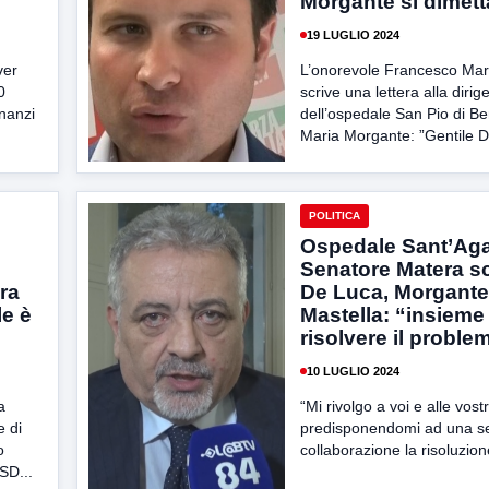
Morgante si dimett
19 LUGLIO 2024
ver
L’onorevole Francesco Mar
0
scrive una lettera alla dirig
nnanzi
dell’ospedale San Pio di B
Maria Morgante: ”Gentile Do
POLITICA
Ospedale Sant’Agat
Senatore Matera sc
ra
De Luca, Morgante
e è
Mastella: “insieme
risolvere il proble
10 LUGLIO 2024
a
“Mi rivolgo a voi e alle vostr
e di
predisponendomi ad una ser
o
collaborazione la risoluzione
SD...