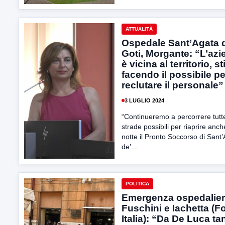
ATTUALITÀ
Ospedale Sant’Agata 
Goti, Morgante: “L’az
è vicina al territorio, s
facendo il possibile pe
reclutare il personale”
3 LUGLIO 2024
“Continueremo a percorrere tutte
strade possibili per riaprire anch
notte il Pronto Soccorso di Sant
de’...
POLITICA
Emergenza ospedalier
Fuschini e Iachetta (F
Italia): “Da De Luca ta