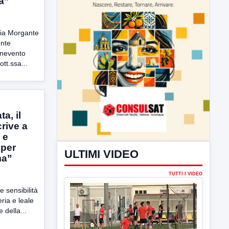
a”
ia Morgante
ente
enevento
tt.ssa...
ULTIMI VIDEO
TUTTI I VIDEO
a, il
rive a
 e
 per
ma”
▶
e sensibilità
7 AGOSTO 2026
SPORT BENEVENTO
ia e leale
Benevento Calcio: Le scelte di
 della...
Floro Flores per il debutto di Coppa
Italia