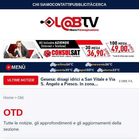
CHI SIAMO
CONTATTI
PUBBLICITÀ
CERCA
Avellino
34°C
Benevento
36°C
MENÙ
+
Caserta
35°C
Napoli
33°C
Salerno
33°C
Gesesa: disagi idrici a San Vitale e Via
ULTIME NOTIZIE
3 ORE FA
S. Angelo a Piesco. In zona
posizionata l’autobotte
Home
> Otd
OTD
Tutte le notizie, gli approfondimenti e gli aggiornamenti della
sezione.