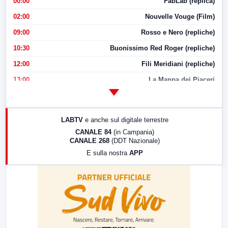
00:00
FabLab (replica)
02:00
Nouvelle Vouge (Film)
09:00
Rosso e Nero (repliche)
10:30
Buonissimo Red Roger (repliche)
12:00
Fili Meridiani (repliche)
13:00
La Mappa dei Piaceri
14:00
LabNews
17:00
LabNews (replica)
LABTV
e anche sul digitale terrestre
18:30
Di Faccia e di Profilo (repliche)
CANALE 84
(in Campania)
CANALE 268
(DDT Nazionale)
19:30
LabNews (Diretta)
E sulla nostra
APP
21:00
Free Sport
23:00
LabNews (replica)