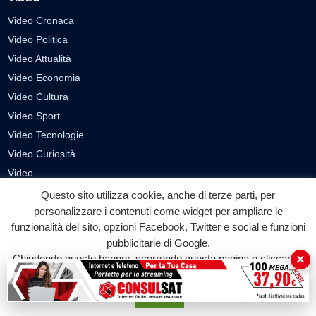
Video Cronaca
Video Politica
Video Attualità
Video Economia
Video Cultura
Video Sport
Video Tecnologie
Video Curiosità
Video
Questo sito utilizza cookie, anche di terze parti, per
PUBBLICITÀ
personalizzare i contenuti come widget per ampliare le
funzionalità del sito, opzioni Facebook, Twitter e social e funzioni
Richiesta pubblicazione articoli/banner
pubblicitarie di Google.
×
Chiudendo questo banner, scorrendo questa pagina o cliccando
SEGUICI SUI SOCIAL
su qualunque suo elemento acconsenti all'uso dei cookie.
f
◎
▶
Accetta
Facebook
Instagram
YouTube