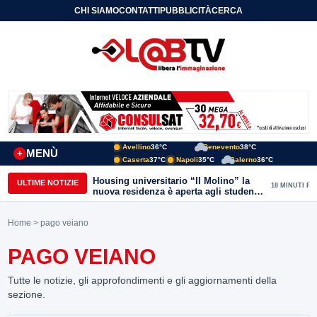
CHI SIAMO
CONTATTI
PUBBLICITÀ
CERCA
Avellino
36°C
Benevento
38°C
MENÙ
+
Caserta
37°C
Napoli
35°C
Salerno
36°C
Housing universitario “Il Molino” la
ULTIME NOTIZIE
18 MINUTI FA
nuova residenza è aperta agli studenti
del Conservatorio “Nicola Sala” e
dell’Unisannio
Home
> pago veiano
PAGO VEIANO
Tutte le notizie, gli approfondimenti e gli aggiornamenti della
sezione.