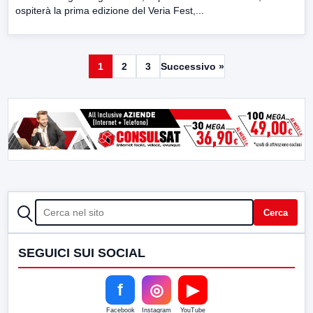
ospiterà la prima edizione del Veria Fest,...
1
2
3
Successivo »
CERCA
Cerca
SEGUICI SUI SOCIAL
f
◎
▶
Facebook
Instagram
YouTube