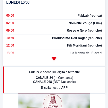
LUNEDI 10/08
00:00
FabLab (replica)
02:00
Nouvelle Vouge (Film)
09:00
Rosso e Nero (repliche)
10:30
Buonissimo Red Roger (repliche)
12:00
Fili Meridiani (repliche)
13:00
La Mappa dei Piaceri
14:00
LabNews
17:00
LabNews (replica)
LABTV
e anche sul digitale terrestre
18:30
Di Faccia e di Profilo (repliche)
CANALE 84
(in Campania)
CANALE 268
(DDT Nazionale)
19:30
LabNews (Diretta)
E sulla nostra
APP
21:00
Free Sport
23:00
LabNews (replica)