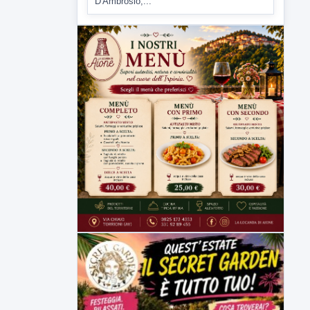
Comitati dal Prefetto Moscarella. Oltre a
rendere noto il flash...
▶
6 AGOSTO 2026
ATTUALITÀ
Tirata del Carro ancora in forse,
D'Ambrosio: continuiamo a lavorare
L'assessore comunale alla Cultura di
Mirabella Eclano, Raffaella Rita
D'Ambrosio,...