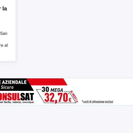
 la
 San
re al