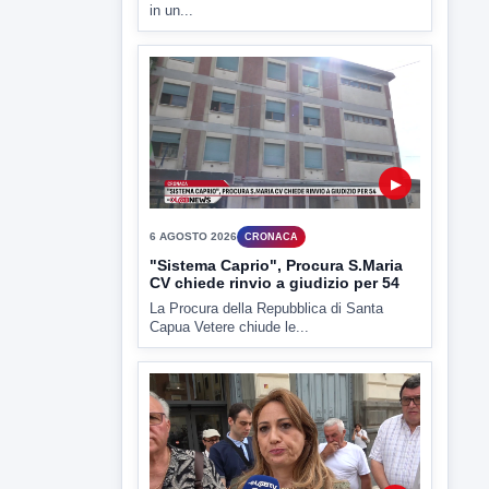
ULTIMI VIDEO
TUTTI I VIDEO
▶
6 AGOSTO 2026
CRONACA
Trovato in casa 42enne in una
pozza di sangue, giallo a viale Italia
Ritrovato senza vita il corpo di un 42enne
in un...