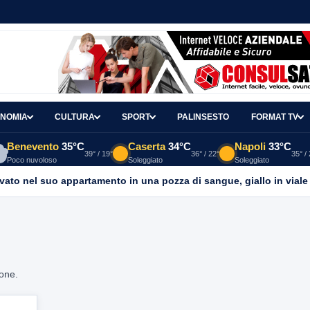
NOMIA
CULTURA
SPORT
PALINSESTO
FORMAT TV
Benevento
35°C
Caserta
34°C
Napoli
33°C
39° / 19°
36° / 22°
35° /
Poco nuvoloso
Soleggiato
Soleggiato
ato nel suo appartamento in una pozza di sangue, giallo in viale It
ione.