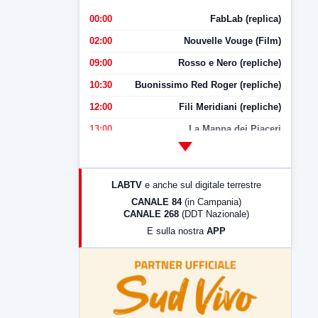
00:00
FabLab (replica)
02:00
Nouvelle Vouge (Film)
09:00
Rosso e Nero (repliche)
10:30
Buonissimo Red Roger (repliche)
12:00
Fili Meridiani (repliche)
13:00
La Mappa dei Piaceri
14:00
LabNews
17:00
LabNews (replica)
LABTV
e anche sul digitale terrestre
18:30
Di Faccia e di Profilo (repliche)
CANALE 84
(in Campania)
CANALE 268
(DDT Nazionale)
19:30
LabNews (Diretta)
E sulla nostra
APP
21:00
Free Sport
23:00
LabNews (replica)