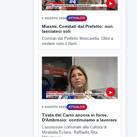
▶
6 AGOSTO 2026
CRONACA
"Sistema Caprio", Procura S.Maria
CV chiede rinvio a giudizio per 54
La Procura della Repubblica di Santa
Capua Vetere chiude le...
▶
6 AGOSTO 2026
ATTUALITÀ
Miasmi, Comitati dal Prefetto: non
lasciateci soli