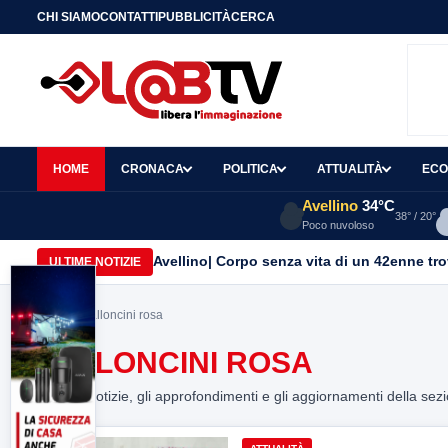
CHI SIAMO
CONTATTI
PUBBLICITÀ
CERCA
HOME
CRONACA
POLITICA
ATTUALITÀ
ECO
Avellino
34°C
38° / 20°
Poco nuvoloso
Avellino| Corpo senza vita di un 42enne trov
ULTIME NOTIZIE
Home
> palloncini rosa
PALLONCINI ROSA
Tutte le notizie, gli approfondimenti e gli aggiornamenti della sez