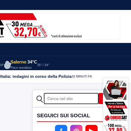
Salerno
34°C
 24°
35° / 24°
Poco nuvoloso
alia: indagini in corso della Polizia
32 MINUTI FA
CERCA
Cerca
SEGUICI SUI SOCIAL
f
◎
▶