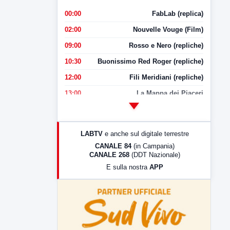
00:00
FabLab (replica)
02:00
Nouvelle Vouge (Film)
09:00
Rosso e Nero (repliche)
10:30
Buonissimo Red Roger (repliche)
12:00
Fili Meridiani (repliche)
13:00
La Mappa dei Piaceri
14:00
LabNews
17:00
LabNews (replica)
LABTV
e anche sul digitale terrestre
18:30
Di Faccia e di Profilo (repliche)
CANALE 84
(in Campania)
CANALE 268
(DDT Nazionale)
19:30
LabNews (Diretta)
E sulla nostra
APP
21:00
Free Sport
23:00
LabNews (replica)