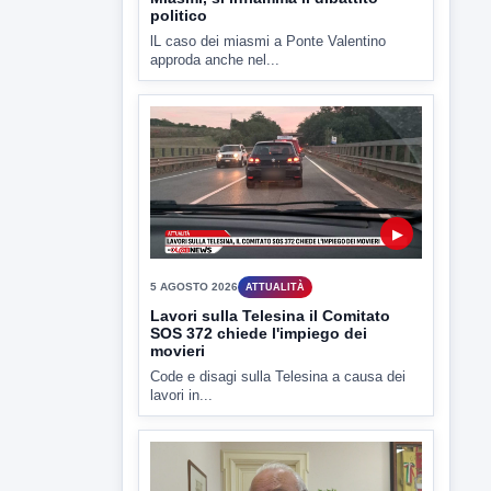
Lavori sulla Telesina il Comitato
SOS 372 chiede l'impiego dei
movieri
Code e disagi sulla Telesina a causa dei
lavori in...
▶
5 AGOSTO 2026
ATTUALITÀ
Sannio acque nelle mani di ACEA
Sannio Acque prende forma: costituita
ufficialmente la società per la...