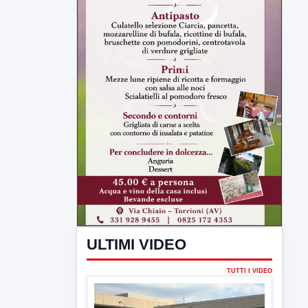
ULTIMI VIDEO
TUTTI I VIDEO
▶
5 AGOSTO 2026
ATTUALITÀ
Hanon-Evo, i lavoratori dicono sì al
piano industriale
L'assemblea dei lavoratori Hanon questa
mattina a Contrada Olivola. Decisa...