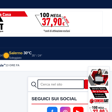
Salerno
30°C
 24°
35° / 24°
Soleggiato
ale”
13 ORE FA
CERCA
Cerca
SEGUICI SUI SOCIAL
f
◎
▶