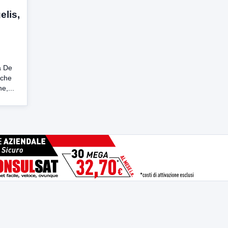
elis,
a De
 che
e,...