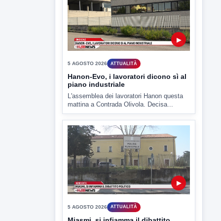
▶
5 AGOSTO 2026
ATTUALITÀ
Miasmi, si infiamma il dibattito
politico
lL caso dei miasmi a Ponte Valentino
approda anche nel...
▶
5 AGOSTO 2026
ATTUALITÀ