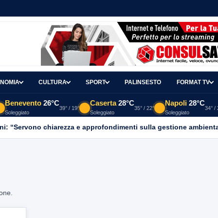
NOMIA
CULTURA
SPORT
PALINSESTO
FORMAT TV
Benevento
26°C
Caserta
28°C
Napoli
28°C
39° / 19°
35° / 22°
34° /
Soleggiato
Soleggiato
Soleggiato
ni: “Servono chiarezza e approfondimenti sulla gestione ambient
ione.