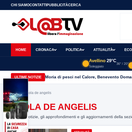
CHI SIAMO
CONTATTI
PUBBLICITÀ
CERCA
HOME
CRONACA
POLITICA
ATTUALITÀ
ECO
Avellino
29°C
36° / 20°
Soleggiato
Moria di pesci nel Calore, Benevento Doma
ULTIME NOTIZIE
Home
> paola de angelis
PAOLA DE ANGELIS
Tutte le notizie, gli approfondimenti e gli aggiornamenti della sez