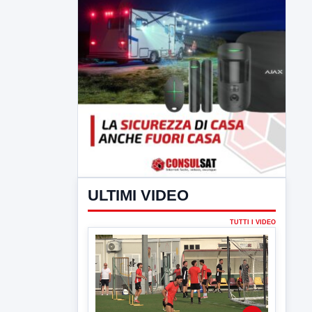
ULTIMI VIDEO
TUTTI I VIDEO
▶
7 AGOSTO 2026
SPORT BENEVENTO
Benevento Calcio: Le scelte di
Floro Flores per il debutto di Coppa
Italia
Il Benevento è pronto al debutto di Coppa
Italia. Scelte...