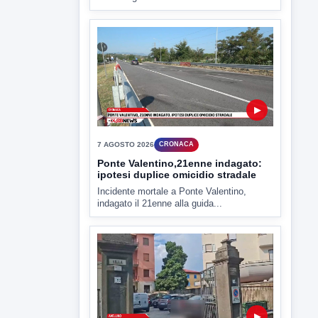
7 AGOSTO 2026
CRONACA
Ponte Valentino,21enne indagato:
ipotesi duplice omicidio stradale
Incidente mortale a Ponte Valentino,
indagato il 21enne alla guida...
▶
7 AGOSTO 2026
CRONACA
Malore o aggressione? Sarà
l'autopsia a chiarire il giallo di Villa
Adriana
Sarà affidato con ogni probabilità all'inizio
della prossima settimana l'incarico...