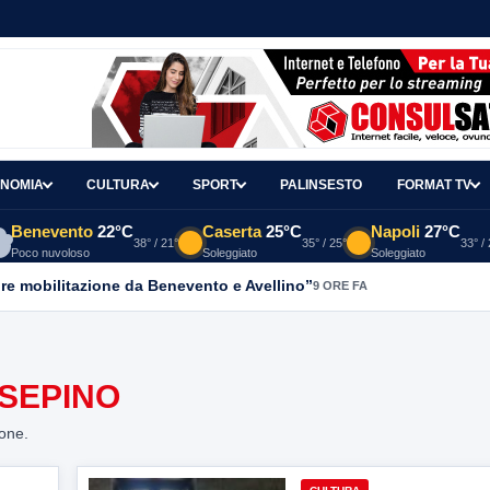
NOMIA
CULTURA
SPORT
PALINSESTO
FORMAT TV
Benevento
22°C
Caserta
25°C
Napoli
27°C
38° / 21°
35° / 25°
33° /
Poco nuvoloso
Soleggiato
Soleggiato
re mobilitazione da Benevento e Avellino”
9 ORE FA
SEPINO
ione.