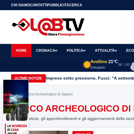
CHI SIAMO
CONTATTI
PUBBLICITÀ
CERCA
HOME
CRONACA
POLITICA
ATTUALITÀ
ECO
Avellino
21°C
36° / 20°
Soleggiato
Imprese sotto pressione, Fucci: “A settemb
ULTIME NOTIZIE
Home
> Parco Archeologico di Sepino
PARCO ARCHEOLOGICO DI 
Tutte le notizie, gli approfondimenti e gli aggiornamenti della sez