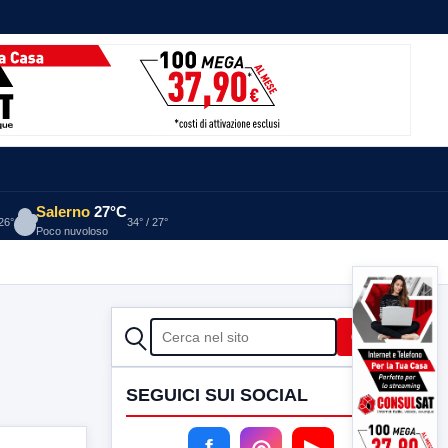
Salerno
27°C
 26°
34° / 27°
Poco nuvoloso
CERCA
Cerca
SEGUICI SUI SOCIAL
f
◎
▶