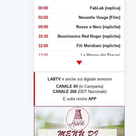
00:00
FabLab (replica)
02:00
Nouvelle Vouge (Film)
09:00
Rosso e Nero (repliche)
10:30
Buonissimo Red Roger (repliche)
12:00
Fili Meridiani (repliche)
13:00
La Mappa dei Piaceri
14:00
LabNews
17:00
LabNews (replica)
LABTV
e anche sul digitale terrestre
18:30
Di Faccia e di Profilo (repliche)
CANALE 84
(in Campania)
CANALE 268
(DDT Nazionale)
19:30
LabNews (Diretta)
E sulla nostra
APP
21:00
Free Sport
23:00
LabNews (replica)