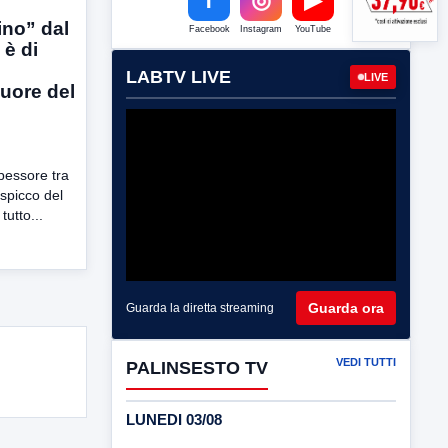
ino” dal
Facebook
Instagram
YouTube
 è di
LABTV LIVE
LIVE
uore del
spessore tra
 spicco del
tutto...
Guarda ora
Guarda la diretta streaming
VEDI TUTTI
PALINSESTO TV
LUNEDI 03/08