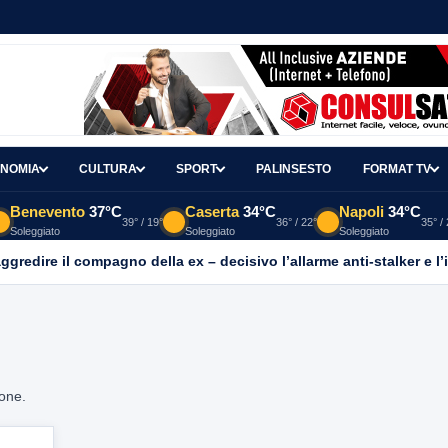
NOMIA
CULTURA
SPORT
PALINSESTO
FORMAT TV
Benevento
37°C
Caserta
34°C
Napoli
34°C
39° / 19°
36° / 22°
35° /
Soleggiato
Soleggiato
Soleggiato
aggredire il compagno della ex – decisivo l’allarme anti-stalker e l’
ione.