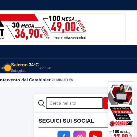
Salerno
34°C
 24°
35° / 24°
Soleggiato
intervento dei Carabinieri
25 MINUTI FA
CERCA
Cerca
SEGUICI SUI SOCIAL
f
◎
▶