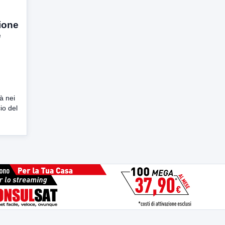
zione
e
à nei
cio del