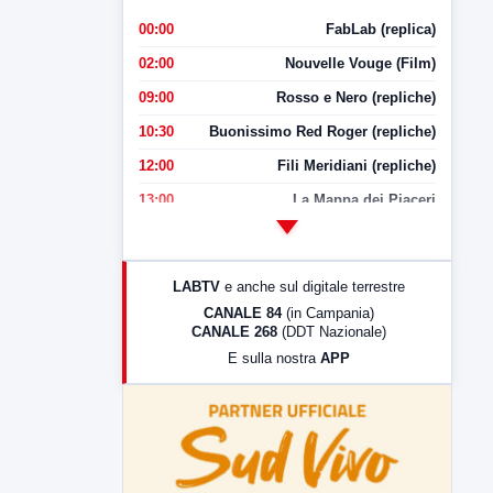
00:00
FabLab (replica)
02:00
Nouvelle Vouge (Film)
09:00
Rosso e Nero (repliche)
10:30
Buonissimo Red Roger (repliche)
12:00
Fili Meridiani (repliche)
13:00
La Mappa dei Piaceri
14:00
LabNews
17:00
LabNews (replica)
LABTV
e anche sul digitale terrestre
18:30
Di Faccia e di Profilo (repliche)
CANALE 84
(in Campania)
CANALE 268
(DDT Nazionale)
19:30
LabNews (Diretta)
E sulla nostra
APP
21:00
Free Sport
23:00
LabNews (replica)