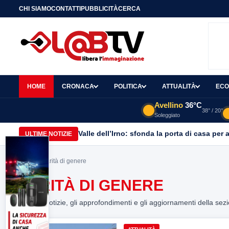
CHI SIAMO
CONTATTI
PUBBLICITÀ
CERCA
HOME
CRONACA
POLITICA
ATTUALITÀ
ECO
Avellino
36°C
38° / 20°
Soleggiato
Valle dell’Irno: sfonda la porta di casa per 
ULTIME NOTIZIE
Home
> parità di genere
PARITÀ DI GENERE
Tutte le notizie, gli approfondimenti e gli aggiornamenti della sez