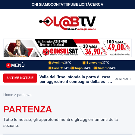
CHI SIAMO
CONTATTI
PUBBLICITÀ
CERCA
Avellino
36°C
Benevento
37°C
MENÙ
+
Caserta
34°C
Napoli
34°C
Salerno
34°C
Valle dell’Irno: sfonda la porta di casa
ULTIME NOTIZIE
21 MINUTI FA
per aggredire il compagno della ex –
decisivo l’allarme anti-stalker e
l’intervento dei Carabinieri
Home
> partenza
PARTENZA
Tutte le notizie, gli approfondimenti e gli aggiornamenti della
sezione.