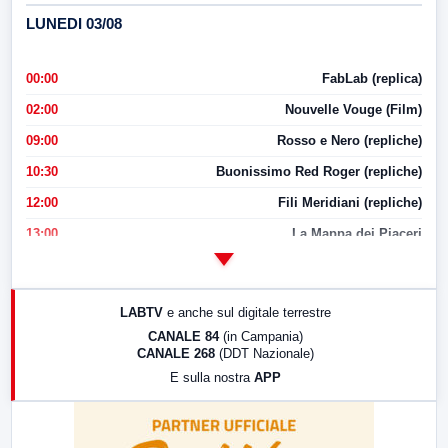
LUNEDI 03/08
00:00
FabLab (replica)
02:00
Nouvelle Vouge (Film)
09:00
Rosso e Nero (repliche)
10:30
Buonissimo Red Roger (repliche)
12:00
Fili Meridiani (repliche)
13:00
La Mappa dei Piaceri
14:00
LabNews
17:00
LabNews (replica)
LABTV
e anche sul digitale terrestre
18:30
Di Faccia e di Profilo (repliche)
CANALE 84
(in Campania)
CANALE 268
(DDT Nazionale)
19:30
LabNews (Diretta)
E sulla nostra
APP
21:00
Free Sport
23:00
LabNews (replica)