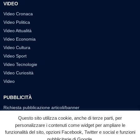
VIDEO
Video Cronaca
Video Politica
Video Attualità
Video Economia
Video Cultura
Video Sport
Video Tecnologie
Video Curiosità
Video
PUBBLICITÀ
Richiesta pubblicazione articoli/banner
Questo sito utilizza cookie, anche di terze parti, per
SEGUICI SUI SOCIAL
personalizzare i contenuti come widget per ampliare le
f
◎
▶
funzionalità del sito, opzioni Facebook, Twitter e social e funzioni
pubblicitarie di Google.