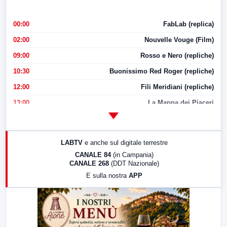
00:00
FabLab (replica)
02:00
Nouvelle Vouge (Film)
09:00
Rosso e Nero (repliche)
10:30
Buonissimo Red Roger (repliche)
12:00
Fili Meridiani (repliche)
13:00
La Mappa dei Piaceri
14:00
LabNews
17:00
LabNews (replica)
LABTV
e anche sul digitale terrestre
18:30
Di Faccia e di Profilo (repliche)
CANALE 84
(in Campania)
CANALE 268
(DDT Nazionale)
19:30
LabNews (Diretta)
E sulla nostra
APP
21:00
Free Sport
23:00
LabNews (replica)