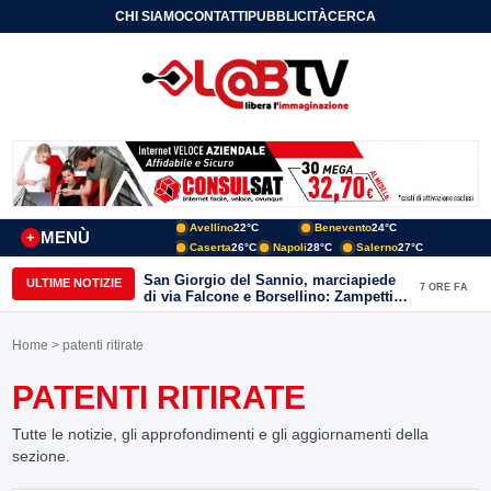
CHI SIAMO
CONTATTI
PUBBLICITÀ
CERCA
Avellino
22°C
Benevento
24°C
MENÙ
+
Caserta
26°C
Napoli
28°C
Salerno
27°C
San Giorgio del Sannio, marciapiede
ULTIME NOTIZIE
7 ORE FA
di via Falcone e Borsellino: Zampetti e
Lombardi replicano alle polemiche
Home
> patenti ritirate
PATENTI RITIRATE
Tutte le notizie, gli approfondimenti e gli aggiornamenti della
sezione.