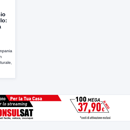
io
lo:
a
ampania
n
turale,