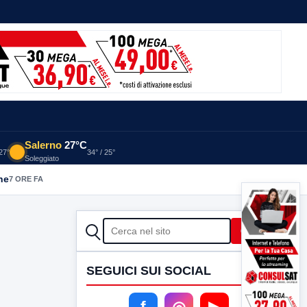
Salerno
27°C
 27°
34° / 25°
Soleggiato
he
7 ORE FA
CERCA
Cerca
SEGUICI SUI SOCIAL
f
◎
▶