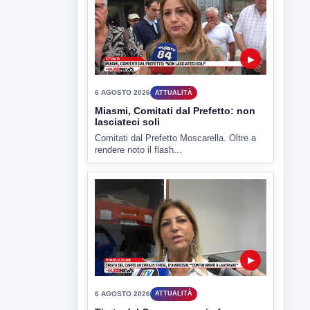
6 AGOSTO 2026
CRONACA
"Sistema Caprio", Procura S.Maria
CV chiede rinvio a giudizio per 54
La Procura della Repubblica di Santa
Capua Vetere chiude le...
▶
6 AGOSTO 2026
ATTUALITÀ
Miasmi, Comitati dal Prefetto: non
lasciateci soli
Comitati dal Prefetto Moscarella. Oltre a
rendere noto il flash...