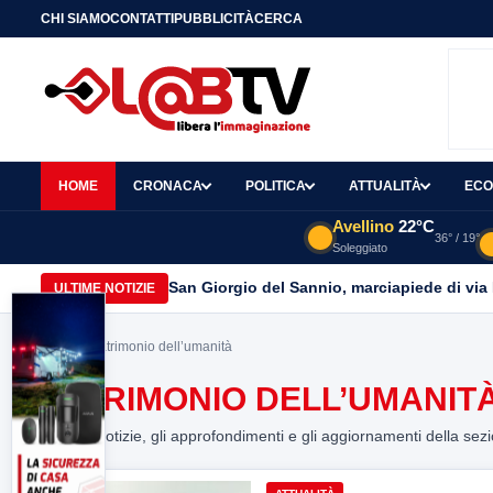
CHI SIAMO
CONTATTI
PUBBLICITÀ
CERCA
HOME
CRONACA
POLITICA
ATTUALITÀ
ECO
Avellino
22°C
36° / 19°
Soleggiato
San Giorgio del Sannio, marciapiede di via
ULTIME NOTIZIE
Home
> patrimonio dell’umanità
PATRIMONIO DELL’UMANIT
Tutte le notizie, gli approfondimenti e gli aggiornamenti della sez