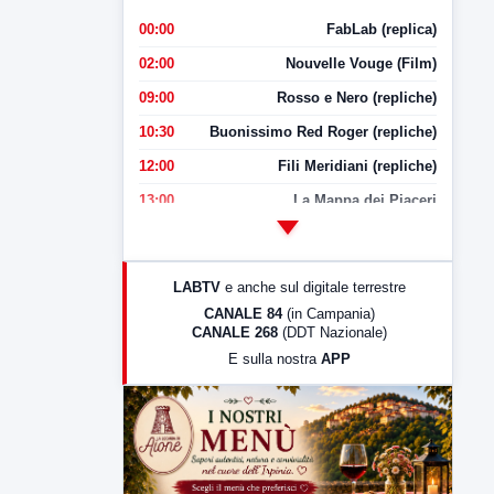
00:00
FabLab (replica)
02:00
Nouvelle Vouge (Film)
09:00
Rosso e Nero (repliche)
10:30
Buonissimo Red Roger (repliche)
12:00
Fili Meridiani (repliche)
13:00
La Mappa dei Piaceri
14:00
LabNews
17:00
LabNews (replica)
LABTV
e anche sul digitale terrestre
18:30
Di Faccia e di Profilo (repliche)
CANALE 84
(in Campania)
CANALE 268
(DDT Nazionale)
19:30
LabNews (Diretta)
E sulla nostra
APP
21:00
Free Sport
23:00
LabNews (replica)