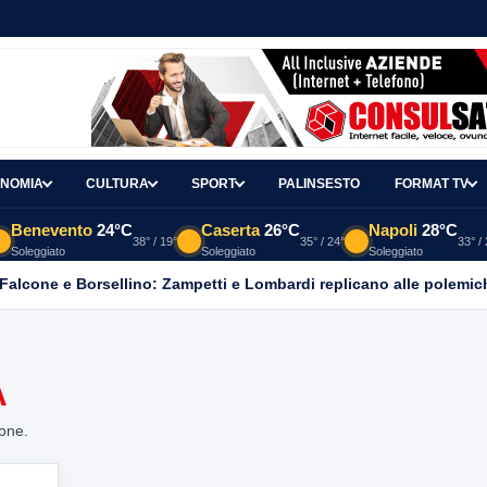
NOMIA
CULTURA
SPORT
PALINSESTO
FORMAT TV
Benevento
24°C
Caserta
26°C
Napoli
28°C
38° / 19°
35° / 24°
33° /
Soleggiato
Soleggiato
Soleggiato
 Falcone e Borsellino: Zampetti e Lombardi replicano alle polemic
À
ione.