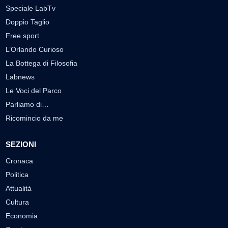
Labtv.net è un prodotto Consulservice S.r.l.
Labtv.net è il sito ufficiale del canale televisivo di Lab Tv canale 84
del digitale terrestre Regione Campania
Sede legale: Via Chiaio, 5 - 83010 – Torrioni (AV)
P.IVA 02757950643