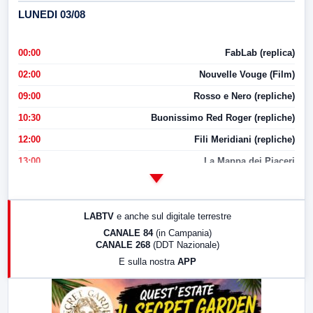
LUNEDI 03/08
00:00
FabLab (replica)
02:00
Nouvelle Vouge (Film)
09:00
Rosso e Nero (repliche)
10:30
Buonissimo Red Roger (repliche)
12:00
Fili Meridiani (repliche)
13:00
La Mappa dei Piaceri
14:00
LabNews
17:00
LabNews (replica)
LABTV
e anche sul digitale terrestre
18:30
Di Faccia e di Profilo (repliche)
CANALE 84
(in Campania)
CANALE 268
(DDT Nazionale)
19:30
LabNews (Diretta)
E sulla nostra
APP
21:00
Free Sport
23:00
LabNews (replica)