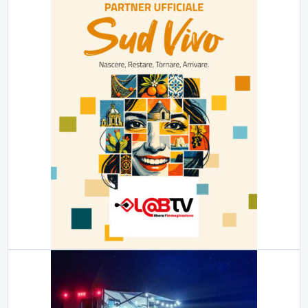
6 AGOSTO 2026
CRONACA
Trovato in casa 42enne in una pozza di sangue, giallo
a viale Italia
Ritrovato senza vita il corpo di un 42enne in un...
▶
6 AGOSTO 2026
CRONACA
"Sistema Caprio", Procura S.Maria CV chiede rinvio a
giudizio per 54