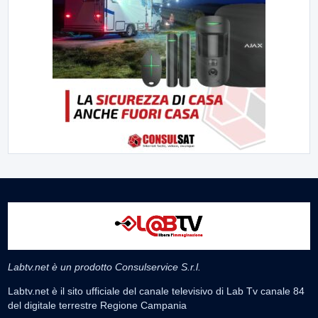
La Procura della Repubblica di Santa Capua Vetere chiude le...
▶
6 AGOSTO 2026
ATTUALITÀ
Miasmi, Comitati dal Prefetto: non lasciateci soli
Comitati dal Prefetto Moscarella. Oltre a rendere noto il flash...