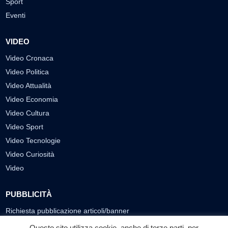
Oscr. R.E.A. AV N.181151
Editore: Consulservice S.r.l.
Testata giornalistica Reg. Trib. di Benevento
n. 244 del 26.02.2015
Direttore Responsabile Dott.ssa Oliviero Antonella
Contatti: 0824.337274 – 327.7390733
redazione@labtv.net
Contattaci per la tua Pubblicità:
0824.337274 – 327.7390733
email:
commerciale@labtv.net
LABTV
Palinsesto
Privacy Policy
Programmi TV
Speciale LabTv
Doppio Taglio
Questo sito utilizza cookie, anche di terze parti, per