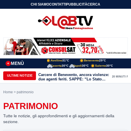
CHI SIAMO
CONTATTI
PUBBLICITÀ
CERCA
Avellino
31°C
Benevento
29°C
MENÙ
+
Caserta
30°C
Napoli
30°C
Salerno
30°C
Carcere di Benevento, ancora violenze:
ULTIME NOTIZIE
20 MINUTI FA
due agenti feriti. SAPPE: “Lo Stato
non può arretrare”
Home
> patrimonio
PATRIMONIO
Tutte le notizie, gli approfondimenti e gli aggiornamenti della
sezione.