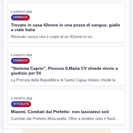
▶
7 AGOSTO 2026
LABNEWS
LabNews del 6 agosto 2026
In studio Enzo colarusso
▶