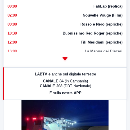
00:00
FabLab (replica)
02:00
Nouvelle Vouge (Film)
09:00
Rosso e Nero (repliche)
10:30
Buonissimo Red Roger (repliche)
12:00
Fili Meridiani (repliche)
13:00
La Mappa dei Piaceri
14:00
LabNews
17:00
LabNews (replica)
LABTV
e anche sul digitale terrestre
18:30
Di Faccia e di Profilo (repliche)
CANALE 84
(in Campania)
CANALE 268
(DDT Nazionale)
19:30
LabNews (Diretta)
E sulla nostra
APP
21:00
Free Sport
23:00
LabNews (replica)