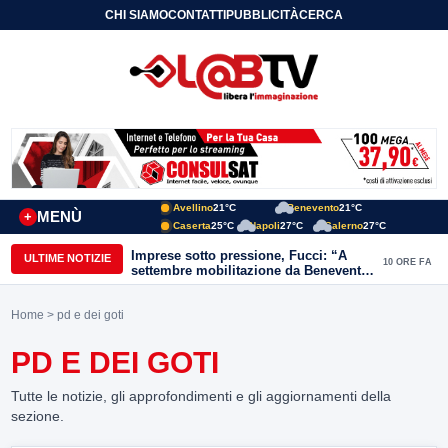
CHI SIAMO
CONTATTI
PUBBLICITÀ
CERCA
Avellino
21°C
Benevento
21°C
MENÙ
+
Caserta
25°C
Napoli
27°C
Salerno
27°C
Imprese sotto pressione, Fucci: “A
ULTIME NOTIZIE
10 ORE FA
settembre mobilitazione da Benevento
e Avellino”
Home
> pd e dei goti
PD E DEI GOTI
Tutte le notizie, gli approfondimenti e gli aggiornamenti della
sezione.