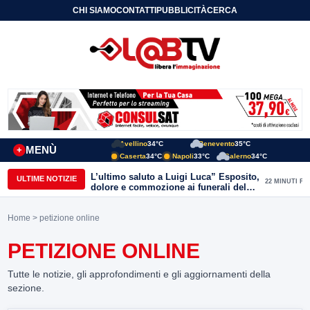
CHI SIAMO
CONTATTI
PUBBLICITÀ
CERCA
Avellino
34°C
Benevento
35°C
MENÙ
+
Caserta
34°C
Napoli
33°C
Salerno
34°C
L’ultimo saluto a Luigi Luca” Esposito,
ULTIME NOTIZIE
22 MINUTI FA
dolore e commozione ai funerali del
giornalista ucciso
Home
> petizione online
PETIZIONE ONLINE
Tutte le notizie, gli approfondimenti e gli aggiornamenti della
sezione.