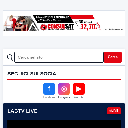
CERCA
Cerca
SEGUICI SUI SOCIAL
f
◎
▶
Facebook
Instagram
YouTube
LABTV LIVE
LIVE