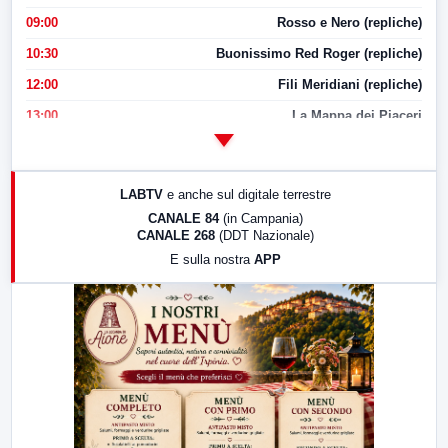
09:00
Rosso e Nero (repliche)
10:30
Buonissimo Red Roger (repliche)
12:00
Fili Meridiani (repliche)
13:00
La Mappa dei Piaceri
14:00
LabNews
17:00
LabNews (replica)
LABTV
e anche sul digitale terrestre
18:30
Di Faccia e di Profilo (repliche)
CANALE 84
(in Campania)
CANALE 268
(DDT Nazionale)
19:30
LabNews (Diretta)
E sulla nostra
APP
21:00
Free Sport
23:00
LabNews (replica)