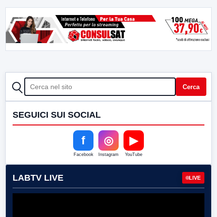
CERCA
Cerca
SEGUICI SUI SOCIAL
f
◎
▶
Facebook
Instagram
YouTube
LABTV LIVE
LIVE