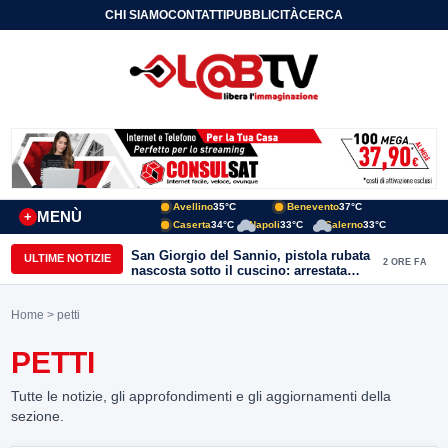
CHI SIAMO
CONTATTI
PUBBLICITÀ
CERCA
Avellino
35°C
Benevento
37°C
MENÙ
+
Caserta
34°C
Napoli
33°C
Salerno
33°C
San Giorgio del Sannio, pistola rubata
ULTIME NOTIZIE
2 ORE FA
nascosta sotto il cuscino: arrestata
51enne
Home
> petti
PETTI
Tutte le notizie, gli approfondimenti e gli aggiornamenti della
sezione.