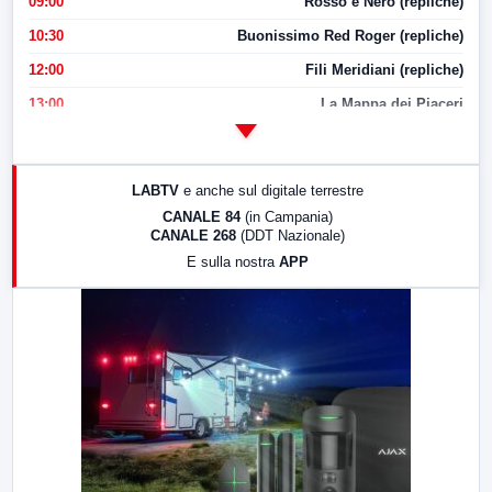
09:00
Rosso e Nero (repliche)
10:30
Buonissimo Red Roger (repliche)
12:00
Fili Meridiani (repliche)
13:00
La Mappa dei Piaceri
14:00
LabNews
17:00
LabNews (replica)
LABTV
e anche sul digitale terrestre
18:30
Di Faccia e di Profilo (repliche)
CANALE 84
(in Campania)
CANALE 268
(DDT Nazionale)
19:30
LabNews (Diretta)
E sulla nostra
APP
21:00
Free Sport
23:00
LabNews (replica)