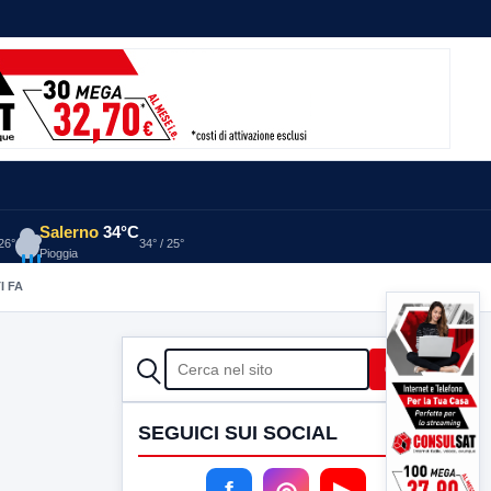
Salerno
34°C
 26°
34° / 25°
Pioggia
I FA
CERCA
Cerca
SEGUICI SUI SOCIAL
f
◎
▶