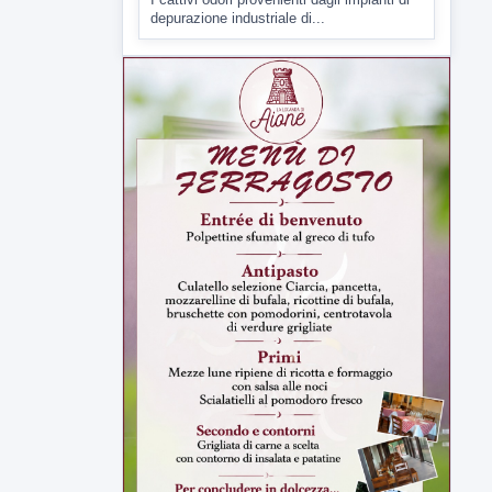
▶
7 AGOSTO 2026
CRONACA
Miasmi dagli impianti di
depurazione, inviato l'esposto:
scattano le indagini
I cattivi odori provenienti dagli impianti di
depurazione industriale di...