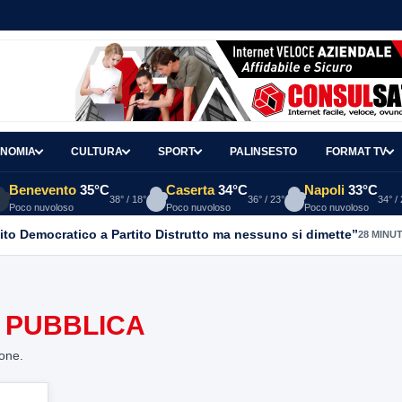
NOMIA
CULTURA
SPORT
PALINSESTO
FORMAT TV
Benevento
35°C
Caserta
34°C
Napoli
33°C
38° / 18°
36° / 23°
34° /
Poco nuvoloso
Poco nuvoloso
Poco nuvoloso
ito Democratico a Partito Distrutto ma nessuno si dimette”
28 MINUT
A PUBBLICA
ione.