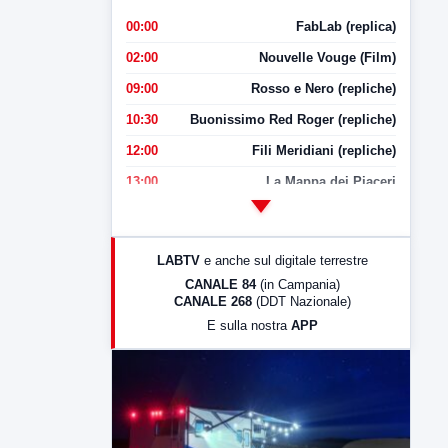
00:00
FabLab (replica)
02:00
Nouvelle Vouge (Film)
09:00
Rosso e Nero (repliche)
10:30
Buonissimo Red Roger (repliche)
12:00
Fili Meridiani (repliche)
13:00
La Mappa dei Piaceri
14:00
LabNews
17:00
LabNews (replica)
LABTV
e anche sul digitale terrestre
18:30
Di Faccia e di Profilo (repliche)
CANALE 84
(in Campania)
CANALE 268
(DDT Nazionale)
19:30
LabNews (Diretta)
E sulla nostra
APP
21:00
Free Sport
23:00
LabNews (replica)