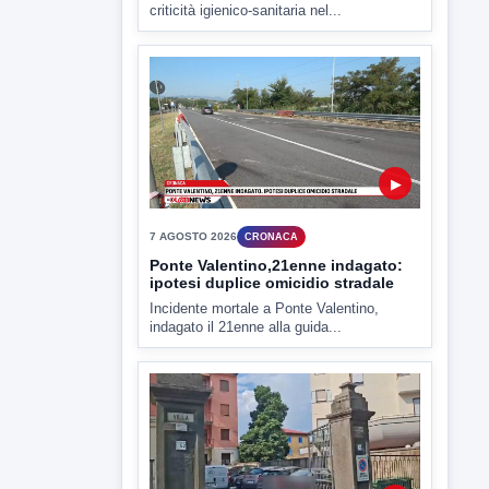
▶
7 AGOSTO 2026
ATTUALITÀ
Miasmi e Calore, l'ASL parla
attraverso il Comune
Nessuna nuova moria di pesci e nessuna
criticità igienico-sanitaria nel...
▶
7 AGOSTO 2026
CRONACA
Ponte Valentino,21enne indagato:
ipotesi duplice omicidio stradale
Incidente mortale a Ponte Valentino,