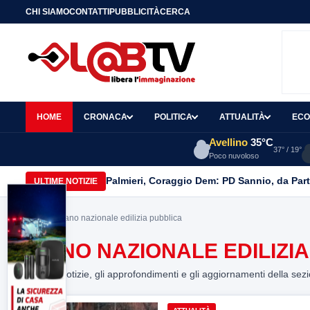
CHI SIAMO
CONTATTI
PUBBLICITÀ
CERCA
HOME
CRONACA
POLITICA
ATTUALITÀ
ECO
Avellino
35°C
37° / 19°
Poco nuvoloso
Palmieri, Coraggio Dem: PD Sannio, da Part
ULTIME NOTIZIE
Home
> piano nazionale edilizia pubblica
PIANO NAZIONALE EDILIZI
Tutte le notizie, gli approfondimenti e gli aggiornamenti della sez