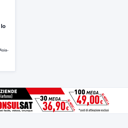
 lo
 Asia-