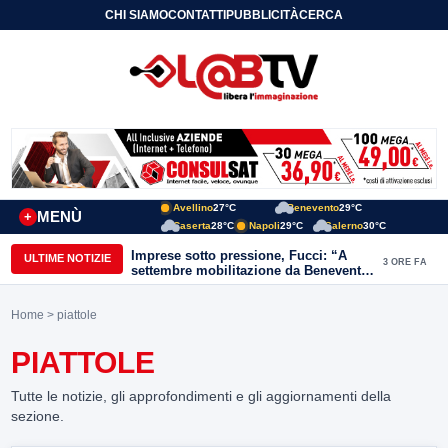
CHI SIAMO
CONTATTI
PUBBLICITÀ
CERCA
Avellino
27°C
Benevento
29°C
MENÙ
+
Caserta
28°C
Napoli
29°C
Salerno
30°C
Imprese sotto pressione, Fucci: “A
ULTIME NOTIZIE
3 ORE FA
settembre mobilitazione da Benevento
e Avellino”
Home
> piattole
PIATTOLE
Tutte le notizie, gli approfondimenti e gli aggiornamenti della
sezione.