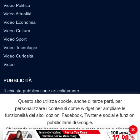
Video Politica
Video Attualità
Video Economia
Video Cultura
Video Sport
Video Tecnologie
Video Curiosità
Video
PUBBLICITÀ
Richiesta pubblicazione articoli/banner
Questo sito utilizza cookie, anche di terze parti, per
SEGUICI SUI SOCIAL
personalizzare i contenuti come widget per ampliare le
funzionalità del sito, opzioni Facebook, Twitter e social e funzioni
f
◎
▶
pubblicitarie di Google.
Facebook
Instagram
YouTube
×
Chiudendo questo banner, scorrendo questa pagina o cliccando
su qualunque suo elemento acconsenti all'uso dei cookie.