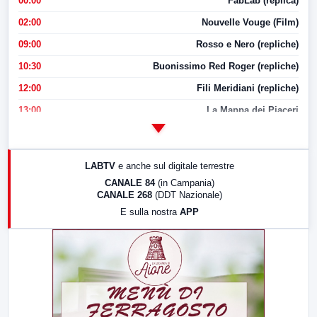
00:00
FabLab (replica)
02:00
Nouvelle Vouge (Film)
09:00
Rosso e Nero (repliche)
10:30
Buonissimo Red Roger (repliche)
12:00
Fili Meridiani (repliche)
13:00
La Mappa dei Piaceri
14:00
LabNews
17:00
LabNews (replica)
LABTV
e anche sul digitale terrestre
18:30
Di Faccia e di Profilo (repliche)
CANALE 84
(in Campania)
CANALE 268
(DDT Nazionale)
19:30
LabNews (Diretta)
E sulla nostra
APP
21:00
Free Sport
23:00
LabNews (replica)