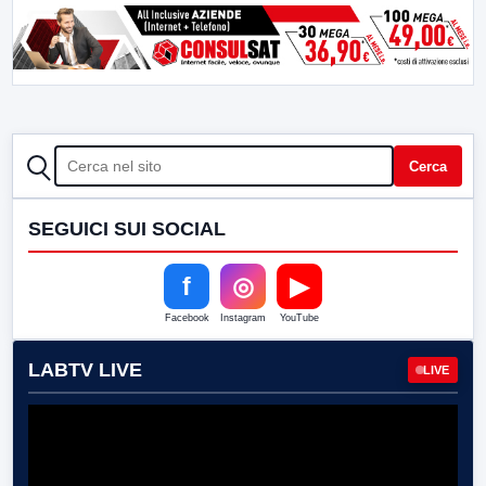
CERCA
Cerca
SEGUICI SUI SOCIAL
f
◎
▶
Facebook
Instagram
YouTube
LABTV LIVE
LIVE