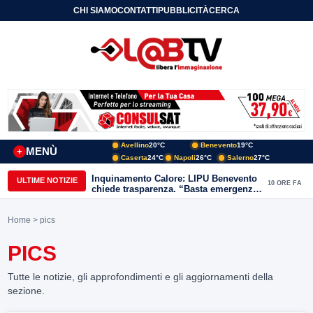
CHI SIAMO
CONTATTI
PUBBLICITÀ
CERCA
Avellino
20°C
Benevento
19°C
MENÙ
+
Caserta
24°C
Napoli
26°C
Salerno
27°C
Inquinamento Calore: LIPU Benevento
ULTIME NOTIZIE
10 ORE FA
chiede trasparenza. “Basta emergenze:
non possiamo continuare a trattare i
nostri corsi d’acqua come semplici
Home
> pics
canali di scarico
PICS
Tutte le notizie, gli approfondimenti e gli aggiornamenti della
sezione.