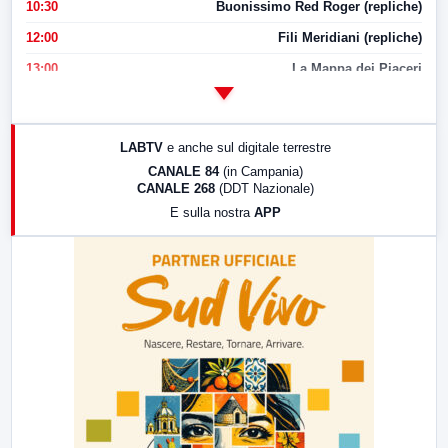
10:30
Buonissimo Red Roger (repliche)
12:00
Fili Meridiani (repliche)
13:00
La Mappa dei Piaceri
14:00
LabNews
17:00
LabNews (replica)
LABTV
e anche sul digitale terrestre
18:30
Di Faccia e di Profilo (repliche)
CANALE 84
(in Campania)
CANALE 268
(DDT Nazionale)
19:30
LabNews (Diretta)
E sulla nostra
APP
21:00
Free Sport
23:00
LabNews (replica)