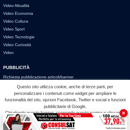
Video Attualità
Video Economia
Video Cultura
Video Sport
Video Tecnologie
Video Curiosità
Video
PUBBLICITÀ
Richiesta pubblicazione articoli/banner
Questo sito utilizza cookie, anche di terze parti, per
SEGUICI SUI SOCIAL
personalizzare i contenuti come widget per ampliare le
f
◎
▶
funzionalità del sito, opzioni Facebook, Twitter e social e funzioni
pubblicitarie di Google.
Facebook
Instagram
YouTube
×
Chiudendo questo banner, scorrendo questa pagina o cliccando
su qualunque suo elemento acconsenti all'uso dei cookie.
© 2026 LABTV - Tutti i diritti riservati
Accetta