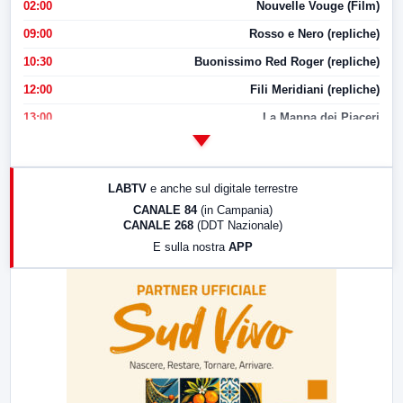
02:00
Nouvelle Vouge (Film)
09:00
Rosso e Nero (repliche)
10:30
Buonissimo Red Roger (repliche)
12:00
Fili Meridiani (repliche)
13:00
La Mappa dei Piaceri
14:00
LabNews
17:00
LabNews (replica)
LABTV
e anche sul digitale terrestre
18:30
Di Faccia e di Profilo (repliche)
CANALE 84
(in Campania)
CANALE 268
(DDT Nazionale)
19:30
LabNews (Diretta)
E sulla nostra
APP
21:00
Free Sport
23:00
LabNews (replica)