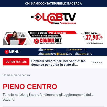
CHI SIAMO
CONTATTI
PUBBLICITÀ
CERCA
Avellino
36°C
Benevento
37°C
MENÙ
+
Caserta
35°C
Napoli
34°C
Salerno
34°C
Controlli straordinari nel Sannio: tre
ULTIME NOTIZIE
7 ORE FA
denunce per guida in stato di
ebbrezza, un arresto e 1.500 kg di
conserve sequestrate
Home
> pieno centro
PIENO CENTRO
Tutte le notizie, gli approfondimenti e gli aggiornamenti della
sezione.