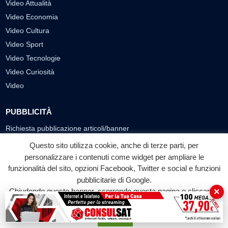
Video Attualità
Video Economia
Video Cultura
Video Sport
Video Tecnologie
Video Curiosità
Video
PUBBLICITÀ
Richiesta pubblicazione articoli/banner
Questo sito utilizza cookie, anche di terze parti, per
SEGUICI SUI SOCIAL
personalizzare i contenuti come widget per ampliare le
funzionalità del sito, opzioni Facebook, Twitter e social e funzioni
f
◎
▶
pubblicitarie di Google.
Facebook
Instagram
YouTube
×
Chiudendo questo banner, scorrendo questa pagina o cliccando
su qualunque suo elemento acconsenti all'uso dei cookie.
© 2026 LABTV - Tutti i diritti riservati
Accetta