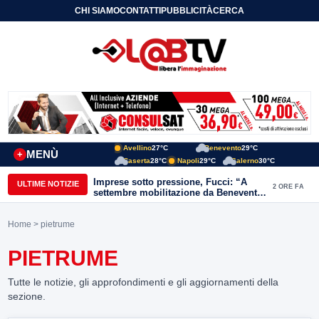
CHI SIAMO
CONTATTI
PUBBLICITÀ
CERCA
Avellino
27°C
Benevento
29°C
MENÙ
+
Caserta
28°C
Napoli
29°C
Salerno
30°C
Imprese sotto pressione, Fucci: “A
ULTIME NOTIZIE
2 ORE FA
settembre mobilitazione da Benevento
e Avellino”
Home
> pietrume
PIETRUME
Tutte le notizie, gli approfondimenti e gli aggiornamenti della
sezione.