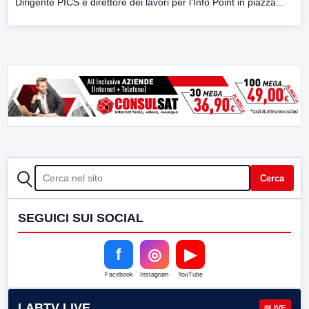
Dirigente PICS e direttore dei lavori per l’Info Point in piazza...
CERCA
Cerca
SEGUICI SUI SOCIAL
f
◎
▶
Facebook
Instagram
YouTube
LABTV LIVE
LIVE