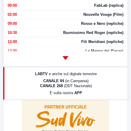
00:00
FabLab (replica)
02:00
Nouvelle Vouge (Film)
09:00
Rosso e Nero (repliche)
10:30
Buonissimo Red Roger (repliche)
12:00
Fili Meridiani (repliche)
13:00
La Mappa dei Piaceri
14:00
LabNews
17:00
LabNews (replica)
LABTV
e anche sul digitale terrestre
18:30
Di Faccia e di Profilo (repliche)
CANALE 84
(in Campania)
CANALE 268
(DDT Nazionale)
19:30
LabNews (Diretta)
E sulla nostra
APP
21:00
Free Sport
23:00
LabNews (replica)