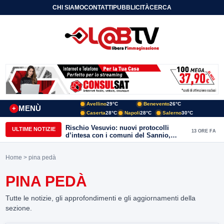
CHI SIAMO
CONTATTI
PUBBLICITÀ
CERCA
Avellino
29°C
Benevento
26°C
MENÙ
+
Caserta
28°C
Napoli
28°C
Salerno
30°C
Rischio Vesuvio: nuovi protocolli
ULTIME NOTIZIE
13 ORE FA
d’intesa con i comuni del Sannio,
firmato il protocollo con Arpaise
Home
> pina pedà
PINA PEDÀ
Tutte le notizie, gli approfondimenti e gli aggiornamenti della
sezione.