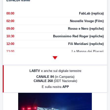
00:00
FabLab (replica)
02:00
Nouvelle Vouge (Film)
09:00
Rosso e Nero (repliche)
10:30
Buonissimo Red Roger (repliche)
12:00
Fili Meridiani (repliche)
13:00
La Mappa dei Piaceri
14:00
LabNews
17:00
LabNews (replica)
LABTV
e anche sul digitale terrestre
18:30
Di Faccia e di Profilo (repliche)
CANALE 84
(in Campania)
CANALE 268
(DDT Nazionale)
19:30
LabNews (Diretta)
E sulla nostra
APP
21:00
Free Sport
23:00
LabNews (replica)